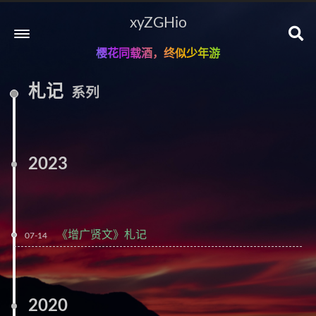
xyZGHio
樱花同载酒，终似少年游
札记
系列
2023
《增广贤文》札记
07-14
2020