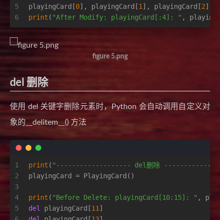
5
playingCard[
0
], playingCard[
1
], playingCard[
2
] =
6
print
(
"After Modify: playingCard[:4]: "
, playing
figure 5.png
del 删除
使用 del 关键字删除元素时，Python 会自动调用自定义对
象的__delitem__() 方法
1
print
(
"------------------- del删除 --------------
2
playingCard = PlayingCard()
3
4
print
(
"Before Delete: playingCard[10:15]: "
, pla
5
del
 playingCard[
11
]
6
del
 playingCard[
13
]