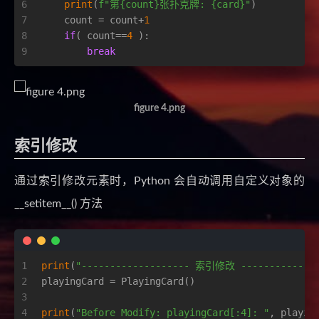
6
print
(
f"第
{count}
张扑克牌: 
{card}
"
)
7
    count = count+
1
8
if
( count==
4
 ):
9
break
figure 4.png
索引修改
通过索引修改元素时，Python 会自动调用自定义对象的
__setitem__() 方法
1
print
(
"------------------- 索引修改 --------------
2
playingCard = PlayingCard()
3
4
print
(
"Before Modify: playingCard[:4]: "
, playin