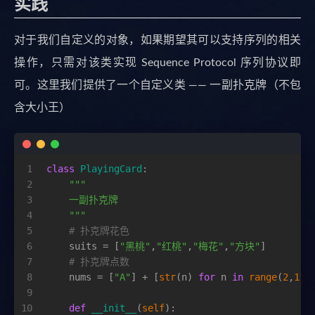
实践
对于我们自定义的对象，如果期望其可以支持序列的相关
操作，只需对该类实现 Sequence Protocol 序列协议即
可。这里我们提供了一个自定义类 —— 一副扑克牌（不包
含大小王）
1
class
PlayingCard
:
2
"""
3
    一副扑克牌
4
    """
5
# 扑克牌花色
6
    suits = [
"黑桃"
,
"红桃"
,
"梅花"
,
"方块"
]
7
# 扑克牌点数
8
    nums = [
"A"
] + [
str
(n) 
for
 n 
in
range
(
2
,
11
)
9
10
def
__init__
(
self
):