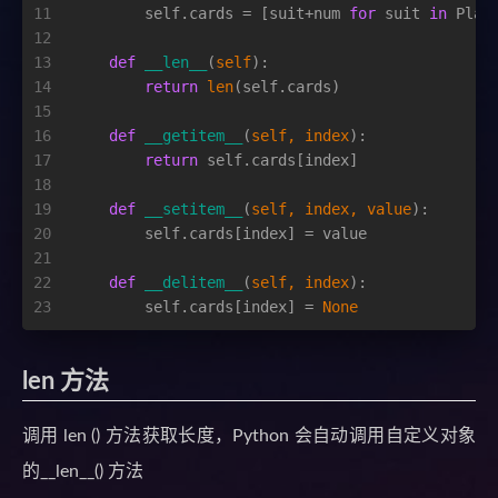
11
        self.cards = [suit+num 
for
 suit 
in
 Play
12
13
def
__len__
(
self
):
14
return
len
(self.cards)
15
16
def
__getitem__
(
self, index
):
17
return
 self.cards[index]
18
19
def
__setitem__
(
self, index, value
):
20
        self.cards[index] = value
21
22
def
__delitem__
(
self, index
):
23
        self.cards[index] = 
None
len 方法
调用 len () 方法获取长度，Python 会自动调用自定义对象
的__len__() 方法