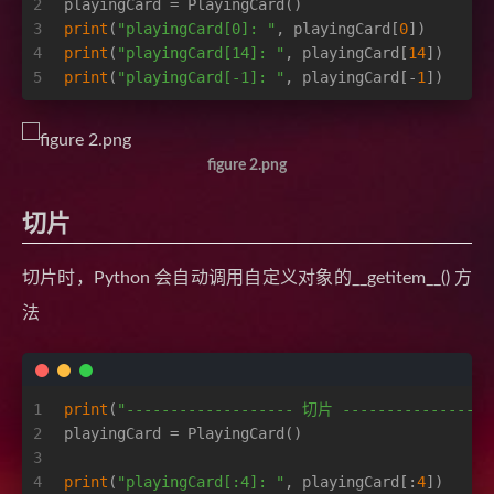
2
playingCard = PlayingCard()
3
print
(
"playingCard[0]: "
, playingCard[
0
])
4
print
(
"playingCard[14]: "
, playingCard[
14
])
5
print
(
"playingCard[-1]: "
, playingCard[-
1
])
figure 2.png
切片
切片时，Python 会自动调用自定义对象的__getitem__() 方
法
1
print
(
"------------------- 切片 -----------------
2
playingCard = PlayingCard()
3
4
print
(
"playingCard[:4]: "
, playingCard[:
4
])