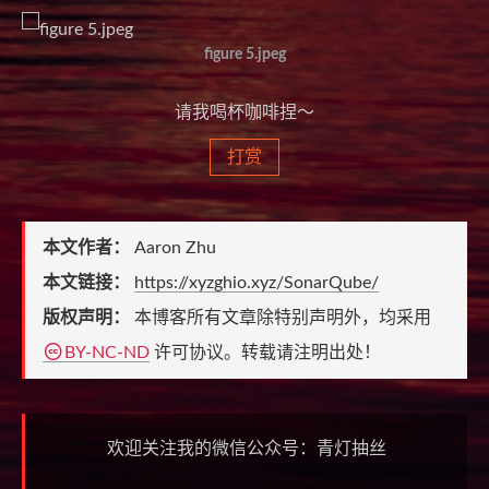
figure 5.jpeg
请我喝杯咖啡捏～
打赏
本文作者：
Aaron Zhu
本文链接：
https://xyzghio.xyz/SonarQube/
版权声明：
本博客所有文章除特别声明外，均采用
BY-NC-ND
许可协议。转载请注明出处！
欢迎关注我的微信公众号：青灯抽丝