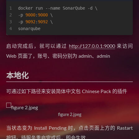
1
docker run --name SonarQube -d \
2
-p 
9000
:
9000
 \
3
-p 
9092
:
9092
 \
4
sonarqube
启动完成后，就可以通过
http://127.0.0.1:9000
来访问
Web 页面了，账号、密码分别为 admin、admin
本地化
可通过如下路径来安装简体中文包 Chinese Pack 的插件
figure 2.jpeg
当状态变为 Install Pending 时，点击页面上方的 Rastart
按钮。待服务重启完成后，即会生效