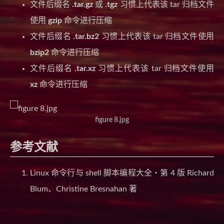
文件后缀名
.tar.gz
或
.tgz
习惯上代表该 tar 归档文件
使用
gzip
命令进行压缩
文件后缀名
.tar.bz2
习惯上代表该 tar 归档文件使用
bzip2
命令进行压缩
文件后缀名
.tar.xz
习惯上代表该 tar 归档文件使用
xz
命令进行压缩
figure 8.jpg
参考文献
Linux 命令行与 shell 脚本编程大全・第 4 版 Richard
Blum、Christine Bresnahan 著