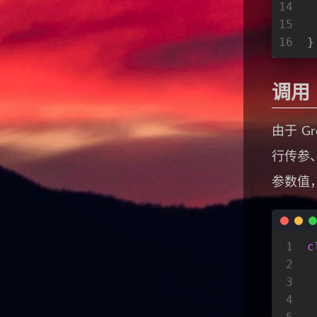
14
15
 
16
}
调用
由于 G
行传参
参数值
1
c
2
3
 
4
 