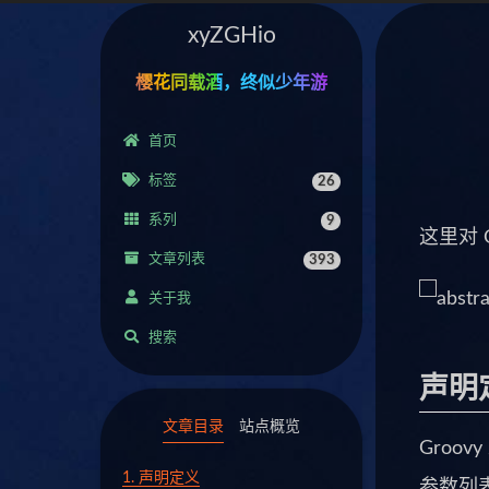
xyZGHio
樱花同载酒，终似少年游
首页
标签
26
系列
9
这里对 
文章列表
393
关于我
搜索
声明
文章目录
站点概览
Groo
1.
声明定义
参数列表