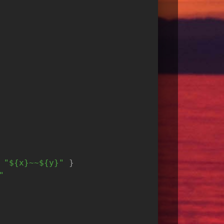
 
"${x}~~${y}"
 }
"