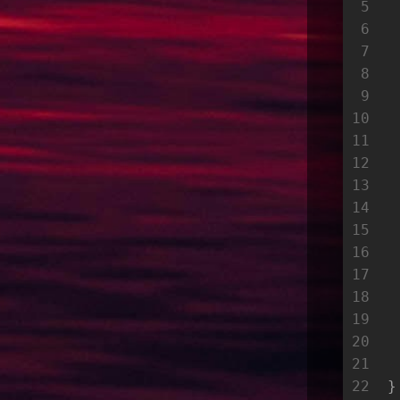
5
 
6
 
7
 
8
9
10
11
12
13
14
 
15
 
16
17
 
18
19
20
21
 
22
}