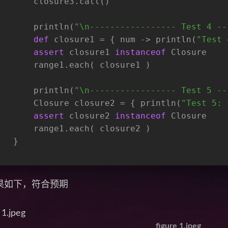
       closure3.call()
       println(
"\n----------------- Test 4 --
def
 closure1 = { num -> println(
"Test 
assert
 closure1 
instanceof
 Closure
       range1.each( closure1 )
       println(
"\n----------------- Test 5 --
       Closure closure2 = { println(
"Test 5: 
assert
 closure2 
instanceof
 Closure
       range1.each( closure2 )
   }
果如下，符合预期
figure 1.jpeg