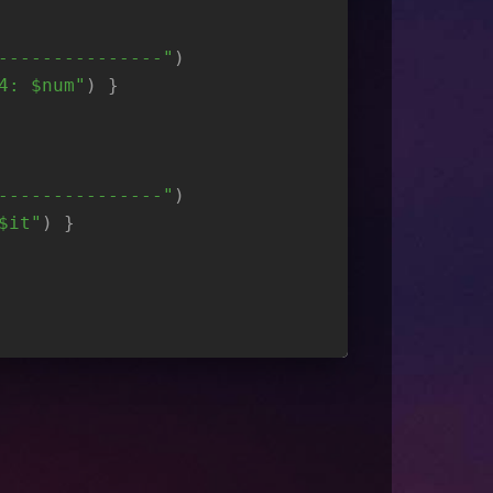
---------------"
)
4: $num"
) }
---------------"
)
$it"
) }