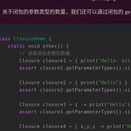
关于闭包的参数类型的数量，我们还可以通过闭包的 getParam
lass
ClosureDemo
 {
static
void
 other() {
// 获取闭包参数的数量
       Closure closure1 = { print(
"Hello: $it
assert
 closure1.getParameterTypes().si
       Closure closure2 = { print(
"Hello"
) }
assert
 closure2.getParameterTypes().si
       Closure closure3 = { -> print(
"Hello"
)
assert
 closure3.getParameterTypes().si
       Closure closure4 = { x,y,z -> print(
"H