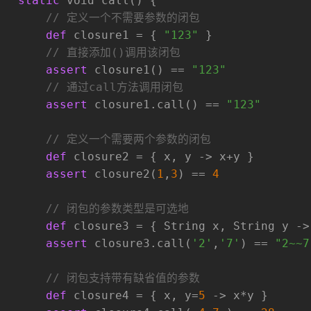
static
void
 call() {
// 定义一个不需要参数的闭包
def
 closure1 = { 
"123"
 }
// 直接添加()调用该闭包
assert
 closure1() == 
"123"
// 通过call方法调用闭包
assert
 closure1.call() == 
"123"
// 定义一个需要两个参数的闭包
def
 closure2 = { x, y -> x+y }
assert
 closure2(
1
,
3
) == 
4
// 闭包的参数类型是可选地
def
 closure3 = { String x, String y ->
assert
 closure3.call(
'2'
,
'7'
) == 
"2~~7
// 闭包支持带有缺省值的参数
def
 closure4 = { x, y=
5
 -> x*y }