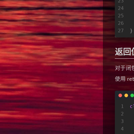
23
24
25
26
 
27
}
返回
对于闭
使用 r
1
c
2
3
4