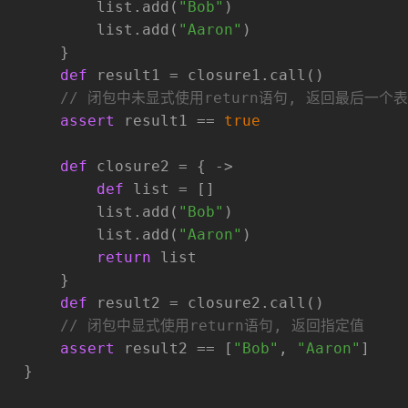
           list.add(
"Bob"
)
           list.add(
"Aaron"
)
       }
def
 result1 = closure1.call()
// 闭包中未显式使用return语句, 返回最后一个表
assert
 result1 == 
true
def
 closure2 = { ->
def
 list = []
           list.add(
"Bob"
)
           list.add(
"Aaron"
)
return
 list
       }
def
 result2 = closure2.call()
// 闭包中显式使用return语句, 返回指定值
assert
 result2 == [
"Bob"
, 
"Aaron"
]
   }