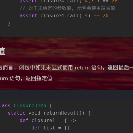
assert
 closure4.call( 
4
,
7
 ) == 
28
// 对于未给定的参数值, 闭包会使用缺省值
assert
 closure4.call( 
4
) == 
20
   }
值
包而言，闭包中如果未显式使用 return 语句，返回
eturn 语句，返回指定值
lass
ClosureDemo
 {    
static
void
 returnResult() {
def
 closure1 = { ->
def
 list = []