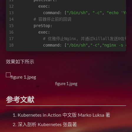
12
exec:
13
command:
 [
"/bin/sh"
, 
"-c"
, 
"echo 'You
14
# 容器停止前的回调
15
preStop:
16
exec:
17
# 优雅停止Nginx, 并通过killall发送0信
18
command:
 [
"/bin/sh"
,
"-c"
,
"nginx -s qu
效果如下所示
figure 1.jpeg
参考文献
Kubernetes in Action 中文版 Marko Luksa 著
深入剖析 Kubernetes 张磊著