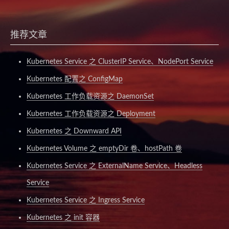
推荐文章
Kubernetes Service 之 ClusterIP Service、NodePort Service
Kubernetes 配置之 ConfigMap
Kubernetes 工作负载资源之 DaemonSet
Kubernetes 工作负载资源之 Deployment
Kubernetes 之 Downward API
Kubernetes Volume 之 emptyDir 卷、hostPath 卷
Kubernetes Service 之 ExternalName Service、Headless
Service
Kubernetes Service 之 Ingress Service
Kubernetes 之 init 容器