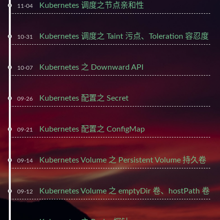
Kubernetes 调度之节点亲和性
11-04
Kubernetes 调度之 Taint 污点、Toleration 容忍度
10-31
Kubernetes 之 Downward API
10-07
Kubernetes 配置之 Secret
09-26
Kubernetes 配置之 ConfigMap
09-21
Kubernetes Volume 之 Persistent Volume 持久卷
09-14
Kubernetes Volume 之 emptyDir 卷、hostPath 卷
09-12