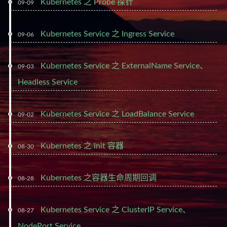
Kubernetes 之 Probe 探针
09-09
Kubernetes Service 之 Ingress Service
09-06
Kubernetes Service 之 ExternalName Service、
09-03
Headless Service
Kubernetes Service 之 LoadBalance Service
09-02
Kubernetes 之 init 容器
08-30
Kubernetes 之容器生命周期回调
08-28
Kubernetes Service 之 ClusterIP Service、
08-27
NodePort Service