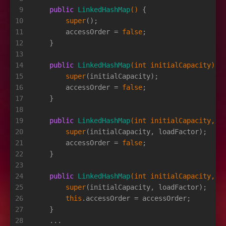
9
public
LinkedHashMap
()
 {
10
super
();
11
        accessOrder = 
false
;
12
    }
13
14
public
LinkedHashMap
(
int
 initialCapacity)
 {
15
super
(initialCapacity);
16
        accessOrder = 
false
;
17
    }
18
19
public
LinkedHashMap
(
int
 initialCapacity, 
f
20
super
(initialCapacity, loadFactor);
21
        accessOrder = 
false
;
22
    }
23
24
public
LinkedHashMap
(
int
 initialCapacity, 
f
25
super
(initialCapacity, loadFactor);
26
this
.accessOrder = accessOrder;
27
    }
28
    ...