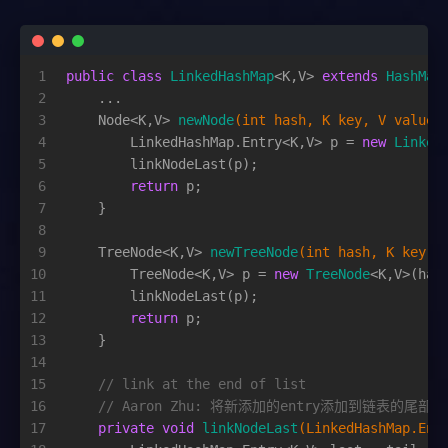
1
public
class
LinkedHashMap
<K,V> 
extends
HashMap
2
    ...
3
    Node<K,V> 
newNode
(
int
 hash, K key, V value,
4
        LinkedHashMap.Entry<K,V> p = 
new
Linked
5
        linkNodeLast(p);
6
return
 p;
7
    }
8
9
    TreeNode<K,V> 
newTreeNode
(
int
 hash, K key, 
10
        TreeNode<K,V> p = 
new
TreeNode
<K,V>(has
11
        linkNodeLast(p);
12
return
 p;
13
    }
14
15
// link at the end of list
16
// Aaron Zhu: 将新添加的entry添加到链表的尾部
17
private
void
linkNodeLast
(LinkedHashMap.Ent