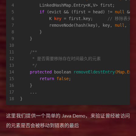
4
        LinkedHashMap.Entry<K,V> first;
5
if
 (evict && (first = head) != 
null
 && 
6
K
key
=
 first.key;      
// 移除表头的e
7
            removeNode(hash(key), key, 
null
, 
fa
8
        }
9
    }
10
11
/**
12
     * 是否需要移除存在时间最久的元素
13
     */
14
protected
boolean
removeEldestEntry
(Map.Ent
15
return
false
;
16
    }
17
    ...
18
}
这里我们提供一个简单的 Java Demo，来验证曾经被访问
的元素是否会被移动到链表的最后