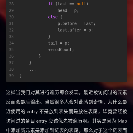
28
if
 (last == 
null
)
29
                head = p;
30
else
 {
31
                p.before = last;
32
                last.after = p;
33
            }
34
            tail = p;
35
            ++modCount;
36
        }
37
    }
38
    ...
39
}
这样当我们对其进行遍历即会发现，最近被访问过的元素
反而会最后输出。当然很多人会对此感到奇怪，为什么最
近使用的 entry 不是放到表头而是放在表尾，毕竟曾经被
访问过的条目 entry 应该优先被遍历啊。其实是因为 Map
中添加新元素是添加到链表的表尾。那么对于这个链表而