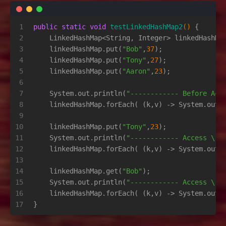
1
public
static
void
testLinkedHashMap2
()
 {
2
    LinkedHashMap<String, Integer> linkedHashMa
3
    linkedHashMap.put(
"Bob"
,
37
);
4
    linkedHashMap.put(
"Tony"
,
27
);
5
    linkedHashMap.put(
"Aaron"
,
23
);
6
7
    System.out.println(
"------------ Before Acc
8
    linkedHashMap.forEach( (k,v) -> System.out.
9
10
    linkedHashMap.put(
"Tony"
,
23
);
11
    System.out.println(
"------------ Access \"T
12
    linkedHashMap.forEach( (k,v) -> System.out.
13
14
    linkedHashMap.get(
"Bob"
);
15
    System.out.println(
"------------ Access \"B
16
    linkedHashMap.forEach( (k,v) -> System.out.
17
}