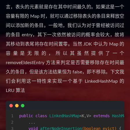
言，表头的元素就是存在其中时间最久的。如果这是一个
容量有限的 Map 时，就可以通过移除表头的条目来释放空
间以添加新的条目。一般地，我们认为对于曾经被访问过
的条目 entry，其下一次依然被访问的概率会较大，故将
其移动到表尾将存在时间置零。当然 JDK 中认为 Map 的
容量是无限的，所以其虽然提供了一个
removeEldestEntry 方法来判定是否需要移除存在时间最
久的条目，但是该方法结果恒为 false，即不移除。下文我
们会利用这一特性来实现一个基于 LinkedHashMap 的
LRU 算法
1
public
class
LinkedHashMap
<K,V> 
extends
HashMap
2
    ...
3
void
afterNodeInsertion
(
boolean
 evict)
 { 
//