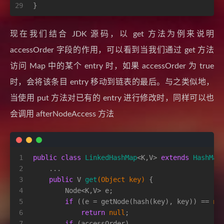
29
}
现在我们结合 JDK 源码，以 get 方法为例来说明
accessOrder 字段的作用，可以看到当我们通过 get 方法
访问 Map 中的某个 entry 时，如果 accessOrder 为 true
时，会将该条目 entry 移动到链表的最后。与之类似地，
当使用 put 方法对已有的 entry 进行修改时，同样可以也
会调用 afterNodeAccess 方法
1
public
class
LinkedHashMap
<K,V> 
extends
HashMap
2
    ...   
3
public
 V 
get
(Object key)
 {
4
        Node<K,V> e;
5
if
 ((e = getNode(hash(key), key)) == 
nu
6
return
null
;
7
if
 (accessOrder)