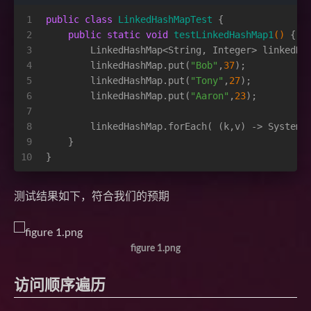
1
public
class
LinkedHashMapTest
 {
2
public
static
void
testLinkedHashMap1
()
 {
3
        LinkedHashMap<String, Integer> linkedHa
4
        linkedHashMap.put(
"Bob"
,
37
);
5
        linkedHashMap.put(
"Tony"
,
27
);
6
        linkedHashMap.put(
"Aaron"
,
23
);
7
8
        linkedHashMap.forEach( (k,v) -> System.
9
    }
10
}
测试结果如下，符合我们的预期
figure 1.png
访问顺序遍历