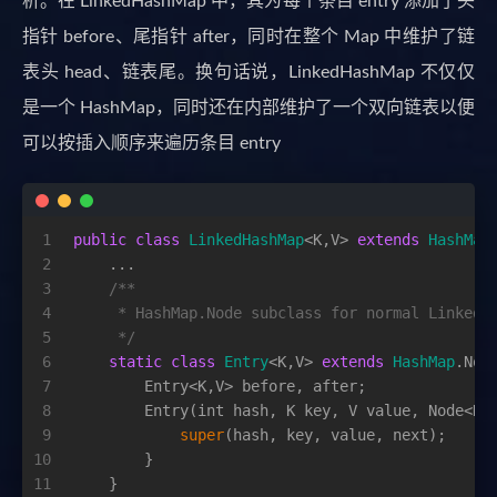
析。在 LinkedHashMap 中，其为每个条目 entry 添加了头
指针 before、尾指针 after，同时在整个 Map 中维护了链
表头 head、链表尾。换句话说，LinkedHashMap 不仅仅
是一个 HashMap，同时还在内部维护了一个双向链表以便
可以按插入顺序来遍历条目 entry
1
public
class
LinkedHashMap
<K,V> 
extends
HashMap
2
    ...   
3
/**
4
     * HashMap.Node subclass for normal LinkedH
5
     */
6
static
class
Entry
<K,V> 
extends
HashMap
.Nod
7
        Entry<K,V> before, after;
8
        Entry(
int
 hash, K key, V value, Node<K,
9
super
(hash, key, value, next);
10
        }
11
    }    