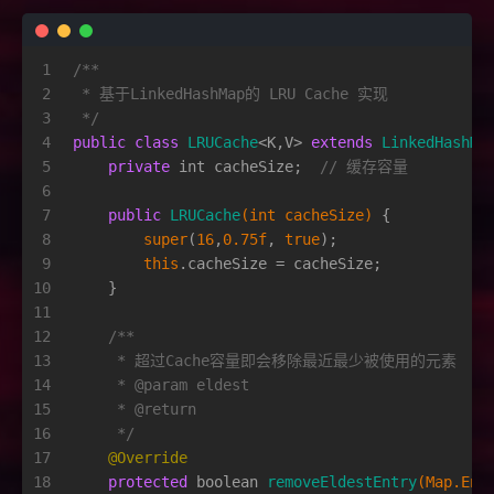
1
/**
2
 * 基于LinkedHashMap的 LRU Cache 实现
3
 */
4
public
class
LRUCache
<K,V> 
extends
LinkedHashMa
5
private
int
 cacheSize;  
// 缓存容量
6
7
public
LRUCache
(
int
 cacheSize)
 {
8
super
(
16
,
0.75f
, 
true
);
9
this
.cacheSize = cacheSize;
10
    }
11
12
/**
13
     * 超过Cache容量即会移除最近最少被使用的元素
14
     * 
@param
 eldest
15
     * 
@return
16
     */
17
@Override
18
protected
boolean
removeEldestEntry
(Map.Ent