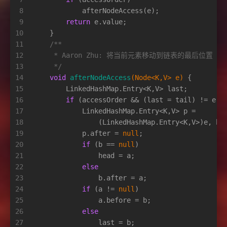
8
            afterNodeAccess(e);
9
return
 e.value;
10
    }
11
/**
12
     * Aaron Zhu: 将当前元素移动到链表的最后位置
13
     */
14
void
afterNodeAccess
(Node<K,V> e)
 { 
15
        LinkedHashMap.Entry<K,V> last;
16
if
 (accessOrder && (last = tail) != e) 
17
            LinkedHashMap.Entry<K,V> p =
18
                (LinkedHashMap.Entry<K,V>)e, b 
19
            p.after = 
null
;
20
if
 (b == 
null
)
21
                head = a;
22
else
23
                b.after = a;
24
if
 (a != 
null
)
25
                a.before = b;
26
else
27
                last = b;