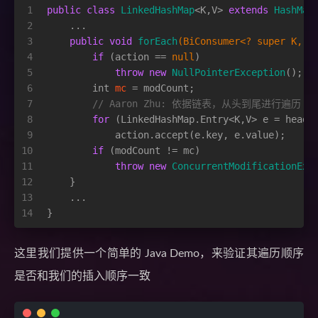
1
public
class
LinkedHashMap
<K,V> 
extends
HashMap
2
    ...   
3
public
void
forEach
(BiConsumer<? 
super
 K, ?
4
if
 (action == 
null
)
5
throw
new
NullPointerException
();
6
int
mc
=
 modCount;
7
// Aaron Zhu: 依据链表，从头到尾进行遍历
8
for
 (LinkedHashMap.Entry<K,V> e = head;
9
            action.accept(e.key, e.value);
10
if
 (modCount != mc)
11
throw
new
ConcurrentModificationExc
12
    }
13
    ...
14
}
这里我们提供一个简单的 Java Demo，来验证其遍历顺序
是否和我们的插入顺序一致