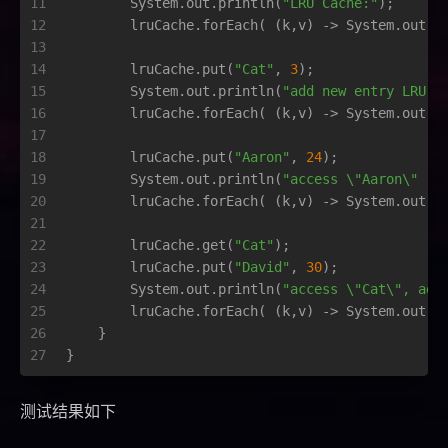
11
        System.out.println(
"LRU Cache:"
);
12
        lruCache.forEach( (k,v) -> System.out.p
13
14
        lruCache.put(
"Cat"
, 
3
);
15
        System.out.println(
"add new entry LRU C
16
        lruCache.forEach( (k,v) -> System.out.p
17
18
        lruCache.put(
"Aaron"
, 
24
);
19
        System.out.println(
"access \"Aaron\" , 
20
        lruCache.forEach( (k,v) -> System.out.p
21
22
        lruCache.get(
"Cat"
);
23
        lruCache.put(
"David"
, 
30
);
24
        System.out.println(
"access \"Cat\", add
25
        lruCache.forEach( (k,v) -> System.out.p
26
    }
27
}
测试结果如下