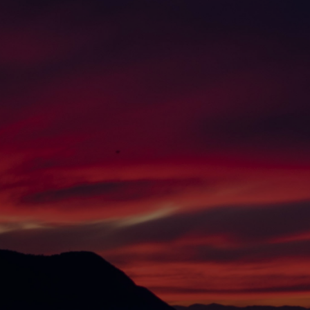
SpringBoot下集成Redis Cluster集群实践
浅谈Redis之发布订阅、事务、排序、位图、慢查询、监视
浅谈Redis Replication复制基本原理
浅谈Redis之数据类型、过期删除、持久化
分布式锁（三）：基于Redisson的分布式锁实践