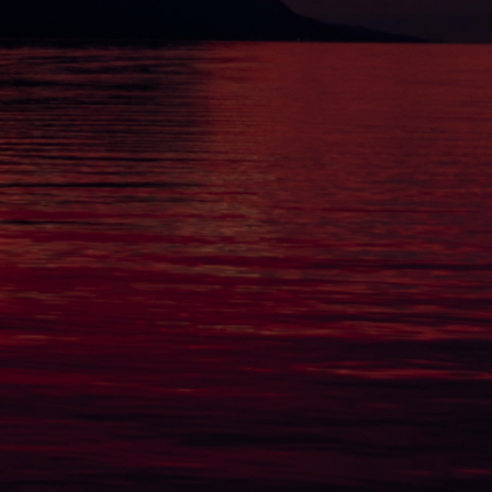
浅谈Redis Sentinel
浅谈缓存模式
Redis之穿透、击穿、雪崩