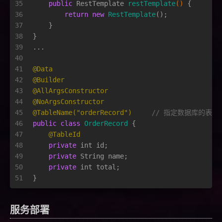
35
public
 RestTemplate 
restTemplate
()
 {
36
return
new
RestTemplate
();
37
    }
38
}
39
...
40
41
@Data
42
@Builder
43
@AllArgsConstructor
44
@NoArgsConstructor
45
@TableName("orderRecord")
// 指定数据库的表名
46
public
class
OrderRecord
 {
47
@TableId
48
private
int
 id;
49
private
 String name;
50
private
int
 total;
51
}
服务部署