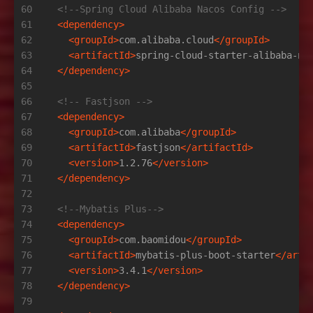
60
<!--Spring Cloud Alibaba Nacos Config -->
61
<
dependency
>
62
<
groupId
>
com.alibaba.cloud
</
groupId
>
63
<
artifactId
>
spring-cloud-starter-alibaba-na
64
</
dependency
>
65
66
<!-- Fastjson -->
67
<
dependency
>
68
<
groupId
>
com.alibaba
</
groupId
>
69
<
artifactId
>
fastjson
</
artifactId
>
70
<
version
>
1.2.76
</
version
>
71
</
dependency
>
72
73
<!--Mybatis Plus-->
74
<
dependency
>
75
<
groupId
>
com.baomidou
</
groupId
>
76
<
artifactId
>
mybatis-plus-boot-starter
</
arti
77
<
version
>
3.4.1
</
version
>
78
</
dependency
>
79