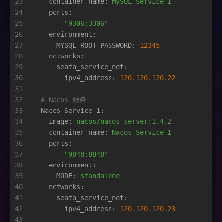
23
container_name:
MySQL-Service-1
24
ports:
25
-
"9306:3306"
26
environment:
27
MYSQL_ROOT_PASSWORD:
12345
28
networks:
29
seata_service_net:
30
ipv4_address:
120.120
.120
.22
31
32
# Nacos 服务
33
Nacos-Service-1:
34
image:
nacos/nacos-server:1.4.2
35
container_name:
Nacos-Service-1
36
ports:
37
-
"9848:8848"
38
environment:
39
MODE:
standalone
40
networks:
41
seata_service_net:
42
ipv4_address:
120.120
.120
.23
43