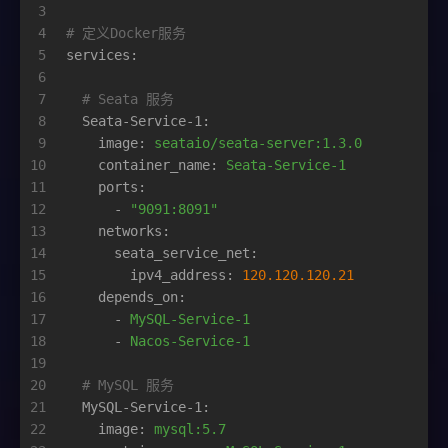
3
4
# 定义Docker服务
5
services:
6
7
# Seata 服务
8
Seata-Service-1:
9
image:
seataio/seata-server:1.3.0
10
container_name:
Seata-Service-1
11
ports:
12
-
"9091:8091"
13
networks:
14
seata_service_net:
15
ipv4_address:
120.120
.120
.21
16
depends_on:
17
-
MySQL-Service-1
18
-
Nacos-Service-1
19
20
# MySQL 服务
21
MySQL-Service-1:
22
image:
mysql:5.7