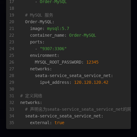
17
-
Order-MySQL
18
19
# MySQL 服务
20
Order-MySQL:
21
image:
mysql:5.7
22
container_name:
Order-MySQL
23
ports:
24
-
"9307:3306"
25
environment:
26
MYSQL_ROOT_PASSWORD:
12345
27
networks:
28
seata-service_seata_service_net:
29
ipv4_address:
120.120
.120
.42
30
31
# 定义网络
32
networks:
33
# 声明名为seata-service_seata_service_ne
34
seata-service_seata_service_net:
35
external:
true