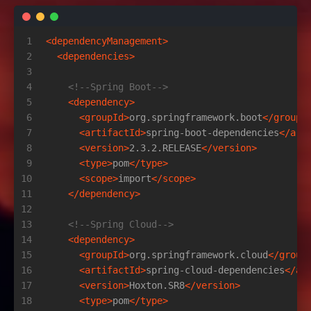
1
<
dependencyManagement
>
2
<
dependencies
>
3
4
<!--Spring Boot-->
5
<
dependency
>
6
<
groupId
>
org.springframework.boot
</
groupI
7
<
artifactId
>
spring-boot-dependencies
</
art
8
<
version
>
2.3.2.RELEASE
</
version
>
9
<
type
>
pom
</
type
>
10
<
scope
>
import
</
scope
>
11
</
dependency
>
12
13
<!--Spring Cloud-->
14
<
dependency
>
15
<
groupId
>
org.springframework.cloud
</
group
16
<
artifactId
>
spring-cloud-dependencies
</
ar
17
<
version
>
Hoxton.SR8
</
version
>
18
<
type
>
pom
</
type
>