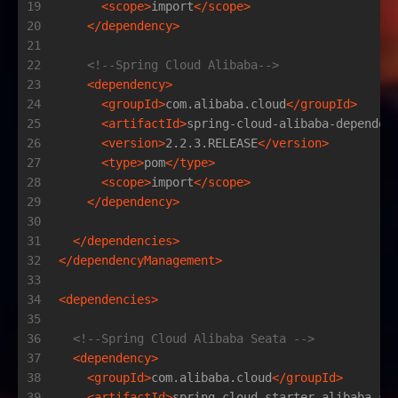
19
<
scope
>
import
</
scope
>
20
</
dependency
>
21
22
<!--Spring Cloud Alibaba-->
23
<
dependency
>
24
<
groupId
>
com.alibaba.cloud
</
groupId
>
25
<
artifactId
>
spring-cloud-alibaba-dependen
26
<
version
>
2.2.3.RELEASE
</
version
>
27
<
type
>
pom
</
type
>
28
<
scope
>
import
</
scope
>
29
</
dependency
>
30
31
</
dependencies
>
32
</
dependencyManagement
>
33
34
<
dependencies
>
35
36
<!--Spring Cloud Alibaba Seata -->
37
<
dependency
>
38
<
groupId
>
com.alibaba.cloud
</
groupId
>
39
<
artifactId
>
spring-cloud-starter-alibaba-se