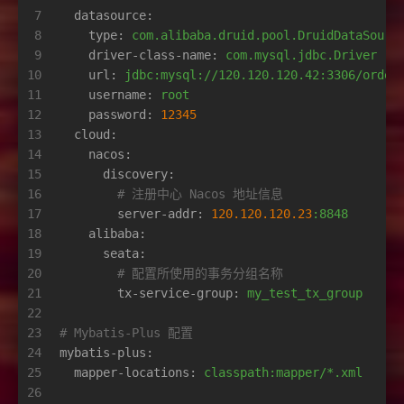
7
datasource:
8
type:
com.alibaba.druid.pool.DruidDataSourc
9
driver-class-name:
com.mysql.jdbc.Driver
10
url:
jdbc:mysql://120.120.120.42:3306/order
11
username:
root
12
password:
12345
13
cloud:
14
nacos:
15
discovery:
16
# 注册中心 Nacos 地址信息
17
server-addr:
120.120
.120
.23
:8848
18
alibaba:
19
seata:
20
# 配置所使用的事务分组名称
21
tx-service-group:
my_test_tx_group
22
23
# Mybatis-Plus 配置
24
mybatis-plus:
25
mapper-locations:
classpath:mapper/*.xml
26