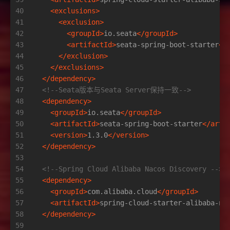
40
<
exclusions
>
41
<
exclusion
>
42
<
groupId
>
io.seata
</
groupId
>
43
<
artifactId
>
seata-spring-boot-starter
</
44
</
exclusion
>
45
</
exclusions
>
46
</
dependency
>
47
<!--Seata版本与Seata Server保持一致-->
48
<
dependency
>
49
<
groupId
>
io.seata
</
groupId
>
50
<
artifactId
>
seata-spring-boot-starter
</
arti
51
<
version
>
1.3.0
</
version
>
52
</
dependency
>
53
54
<!--Spring Cloud Alibaba Nacos Discovery -->
55
<
dependency
>
56
<
groupId
>
com.alibaba.cloud
</
groupId
>
57
<
artifactId
>
spring-cloud-starter-alibaba-na
58
</
dependency
>
59