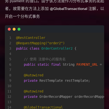
务 pyament 的接口。由于该方法是作为分布式事务的发起
者，故需要在方法上添加
@GlobalTransactional
注解，以
开启一个分布式事务
1
@RestController
2
@RequestMapping("order2")
3
public
class
OrderController2
 {
4
5
// 使用 注册中心的服务名
6
public
static
final
String
PAYMENT_URL
=
"h
7
8
@Autowired
9
private
 RestTemplate restTemplate;
10
11
@Autowired
12
private
 OrderRecordMapper orderRecordMapper
13
14
@GlobalTransactional