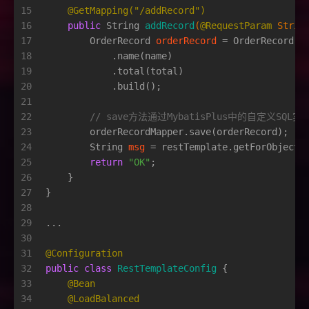
15
@GetMapping("/addRecord")
16
public
 String 
addRecord
(
@RequestParam
 Strin
17
OrderRecord
orderRecord
=
 OrderRecord.b
18
            .name(name)
19
            .total(total)
20
            .build();
21
22
// save方法通过MybatisPlus中的自定义SQL实
23
        orderRecordMapper.save(orderRecord);
24
String
msg
=
 restTemplate.getForObject(
25
return
"OK"
;
26
    }
27
}
28
29
...
30
31
@Configuration
32
public
class
RestTemplateConfig
 {
33
@Bean
34
@LoadBalanced