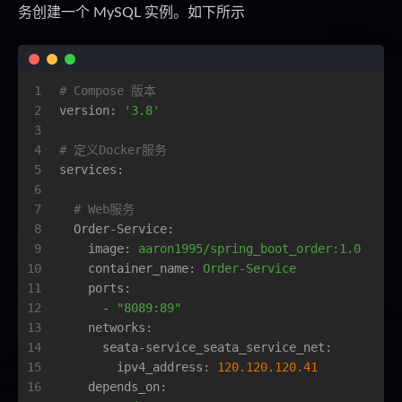
务创建一个 MySQL 实例。如下所示
1
# Compose 版本
2
version:
'3.8'
3
4
# 定义Docker服务
5
services:
6
7
# Web服务
8
Order-Service:
9
image:
aaron1995/spring_boot_order:1.0
10
container_name:
Order-Service
11
ports:
12
-
"8089:89"
13
networks:
14
seata-service_seata_service_net:
15
ipv4_address:
120.120
.120
.41
16
depends_on: