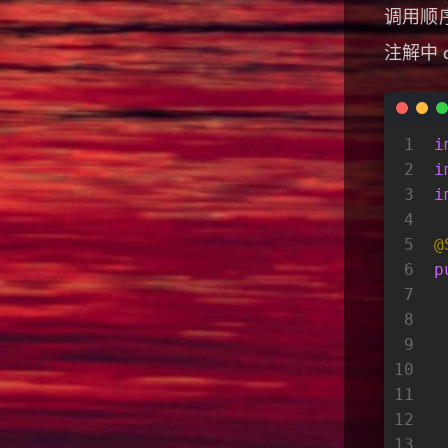
调用顺序依
注解中 d
1
i
2
i
3
i
4
5
@
6
p
7
8
9
10
 
11
 
12
13