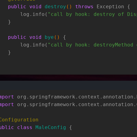
public
void
destroy
()
throws
 Exception {
       log.info(
"call by hook: destroy of Dis
   }
public
void
bye
()
 {
       log.info(
"call by hook: destroyMethod 
   }
mport
 org.springframework.context.annotation.
mport
 org.springframework.context.annotation.
Configuration
ublic
class
MaleConfig
 {