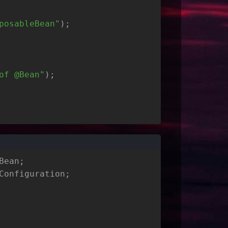
posableBean"
);
of @Bean"
);
Bean;
Configuration;