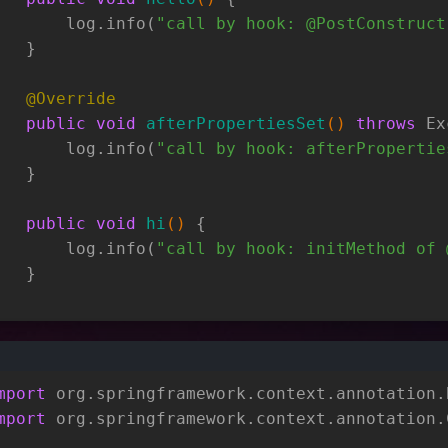
       log.info(
"call by hook: @PostConstruct
   }
@Override
public
void
afterPropertiesSet
()
throws
 Ex
       log.info(
"call by hook: afterPropertie
   }
public
void
hi
()
 {
       log.info(
"call by hook: initMethod of 
   }
mport
 org.springframework.context.annotation.
mport
 org.springframework.context.annotation.