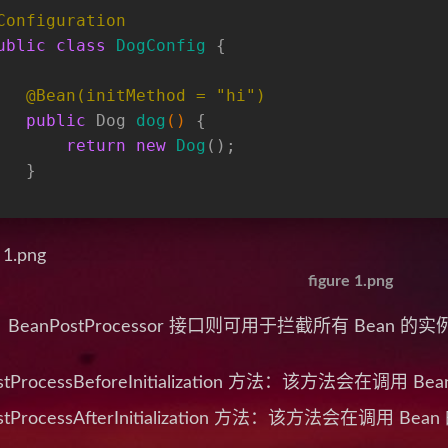
Configuration
ublic
class
DogConfig
 {
@Bean(initMethod = "hi")
public
 Dog 
dog
()
 {
return
new
Dog
();
   }
figure 1.png
BeanPostProcessor 接口则可用于拦截所有 Bean 
stProcessBeforeInitialization 方法：该方法会在
stProcessAfterInitialization 方法：该方法会在调用