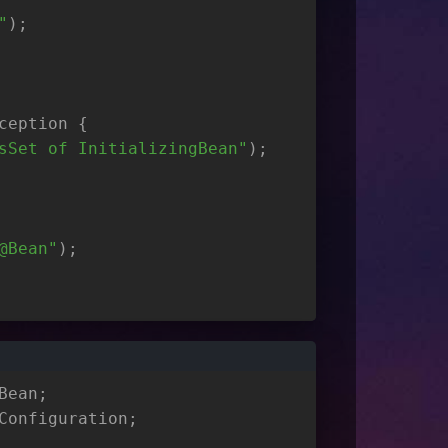
"
);
ception {
sSet of InitializingBean"
);
@Bean"
);
Bean;
Configuration;