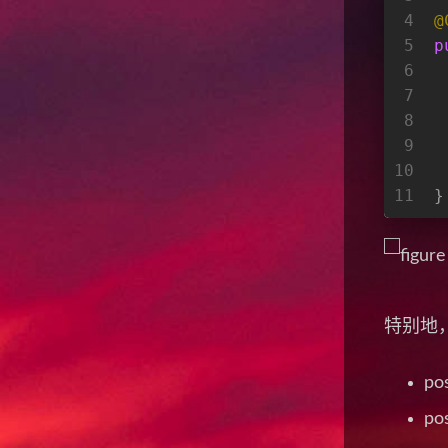
4
@
5
p
6
7
8
9
10
 
11
}
特别地，
po
po