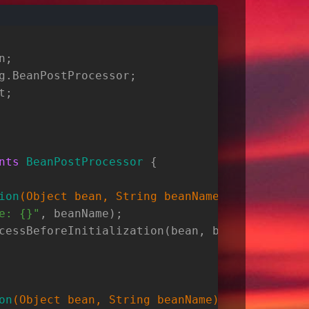
n;
g.BeanPostProcessor;
t;
nts
BeanPostProcessor
 {
ion
(Object bean, String beanName)
throws
 Bean
e: {}"
, beanName);
cessBeforeInitialization(bean, beanName);
on
(Object bean, String beanName)
throws
 Beans