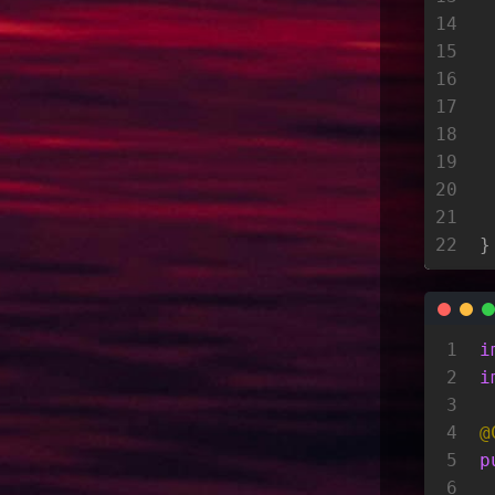
14
15
 
16
 
17
18
19
 
20
 
21
22
}
1
i
2
i
3
4
@
5
p
6