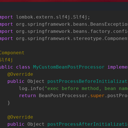
mport
 lombok.extern.slf4j.Slf4j;
mport
 org.springframework.beans.BeansExceptio
mport
 org.springframework.beans.factory.confi
mport
 org.springframework.stereotype.Componen
Component
Slf4j
ublic
class
MyCustomBeanPostProcessor
impleme
@Override
public
 Object 
postProcessBeforeInitializat
       log.info(
"exec before method, bean nam
return
 BeanPostProcessor.
super
.postPro
   }
@Override
public
 Object 
postProcessAfterInitializati