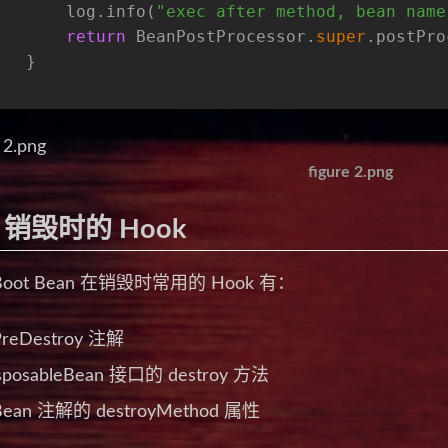
       log.info(
"exec after method, bean name
return
 BeanPostProcessor.
super
.postPro
   }
figure 2.png
n 销毁时的 Hook
g Boot Bean 在销毁时常用的 Hook 有：
reDestroy 注解
sposableBean 接口的 destroy 方法
ean 注解的 destroyMethod 属性