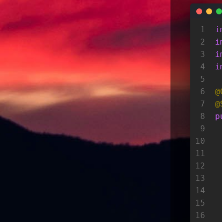
1
i
2
i
3
i
4
i
5
6
@
7
@
8
p
9
10
11
 
12
13
 
14
15
16