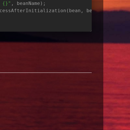
 {}"
, beanName);
cessAfterInitialization(bean, beanName);