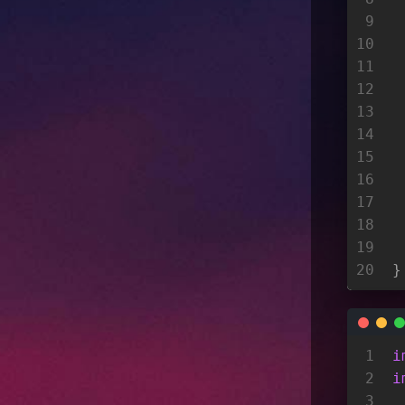
9
 
10
 
11
12
13
14
 
15
 
16
17
18
 
19
 
20
}
1
i
2
i
3