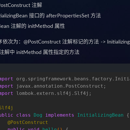
ostConstruct 注解
itializingBean 接口的 afterPropertiesSet 方法
ean 注解的 initMethod 属性
为：@PostConstruct 注解标记的方法 -> InitializingBe
 注解中 initMethod 属性指定的方法
mport
 org.springframework.beans.factory.Initi
mport
 javax.annotation.PostConstruct;
mport
 lombok.extern.slf4j.Slf4j;
Slf4j
ublic
class
Dog
implements
InitializingBean
 {
@PostConstruct
public
void
hello
()
 {