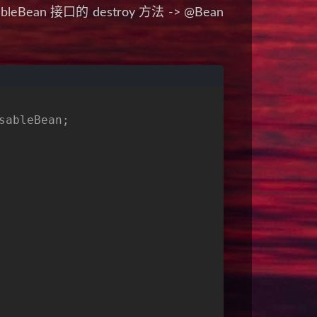
Bean 接口的 destroy 方法 -> @Bean
sableBean;