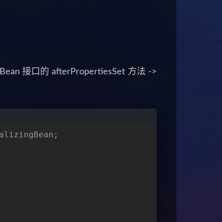
an 接口的 afterPropertiesSet 方法 ->
alizingBean;