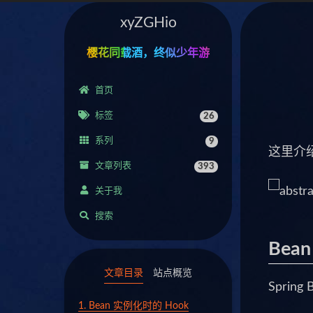
xyZGHio
樱花同载酒，终似少年游
首页
标签
26
系列
9
这里介绍在
文章列表
393
关于我
搜索
Bea
文章目录
站点概览
Sprin
1.
Bean 实例化时的 Hook