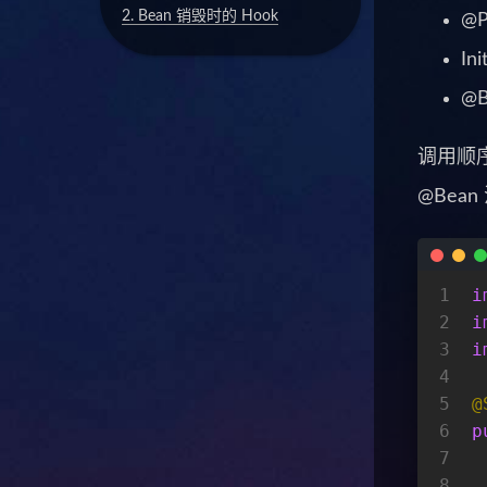
2.
Bean 销毁时的 Hook
@P
In
@B
调用顺序依次
@Bean
1
i
2
i
3
i
4
5
@
6
p
7
8