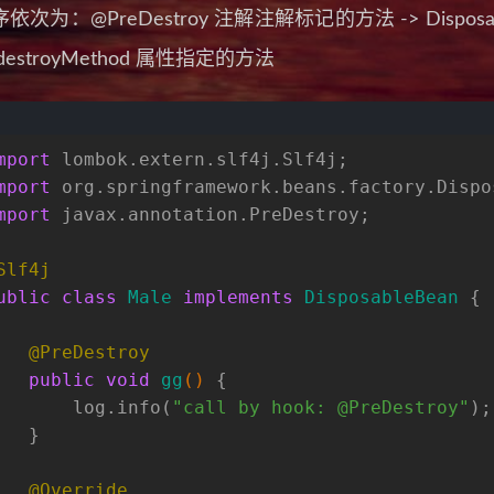
次为：@PreDestroy 注解注解标记的方法 -> Disposable
estroyMethod 属性指定的方法
mport
 lombok.extern.slf4j.Slf4j;
mport
 org.springframework.beans.factory.Dispo
mport
 javax.annotation.PreDestroy;
Slf4j
ublic
class
Male
implements
DisposableBean
 {
@PreDestroy
public
void
gg
()
 {
       log.info(
"call by hook: @PreDestroy"
);
   }
@Override