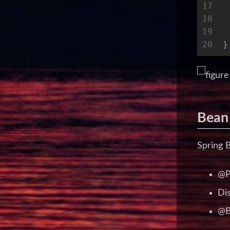
17
 
18
19
 
20
}
Bea
Sprin
@P
Di
@B