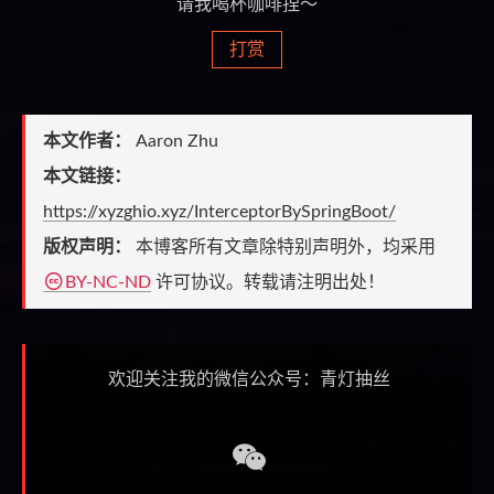
请我喝杯咖啡捏～
打赏
本文作者：
Aaron Zhu
本文链接：
https://xyzghio.xyz/InterceptorBySpringBoot/
版权声明：
本博客所有文章除特别声明外，均采用
BY-NC-ND
许可协议。转载请注明出处！
欢迎关注我的微信公众号：青灯抽丝