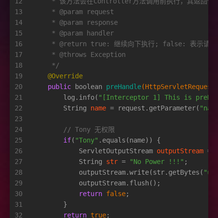
12
     * 该方法会在Controller方法调用前执行，其返
13
     * 
@param
 request
14
     * 
@param
 response
15
     * 
@param
 handler
16
     * 
@return
 true: 继续向下执行; false: 表示请求
17
     * 
@throws
 Exception
18
     */
19
@Override
20
public
boolean
preHandle
(HttpServletRequest
21
        log.info(
"[Interceptor 1] This is preHa
22
String
name
=
 request.getParameter(
"nam
23
24
// Tony 无权限
25
if
(
"Tony"
.equals(name)) {
26
ServletOutputStream
outputStream
=
 
27
String
str
=
"No Power !!!"
;
28
            outputStream.write(str.getBytes(
"ut
29
            outputStream.flush();
30
return
false
;
31
        }
32
return
true
;