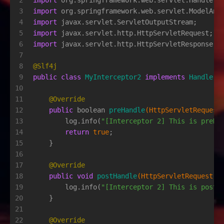
2
import
 org.springframework.web.servlet.HandlerI
3
import
 org.springframework.web.servlet.ModelAnd
4
import
 javax.servlet.ServletOutputStream;
5
import
 javax.servlet.http.HttpServletRequest;
6
import
 javax.servlet.http.HttpServletResponse;
7
8
@Slf4j
9
public
class
MyInterceptor2
implements
HandlerI
10
11
@Override
12
public
boolean
preHandle
(HttpServletRequest
13
        log.info(
"[Interceptor 2] This is preHa
14
return
true
;
15
    }
16
17
@Override
18
public
void
postHandle
(HttpServletRequest r
19
        log.info(
"[Interceptor 2] This is postH
20
    }
21
22
@Override