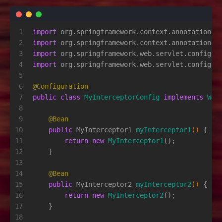
1
import
 org.springframework.context.annotation.B
2
import
 org.springframework.context.annotation.C
3
import
 org.springframework.web.servlet.config.a
4
import
 org.springframework.web.servlet.config.a
5
6
@Configuration
7
public
class
MyInterceptorConfig
implements
Web
8
9
@Bean
10
public
 MyInterceptor1 
myInterceptor1
()
 {
11
return
new
MyInterceptor1
();
12
    }
13
14
@Bean
15
public
 MyInterceptor2 
myInterceptor2
()
 {
16
return
new
MyInterceptor2
();
17
    }
18