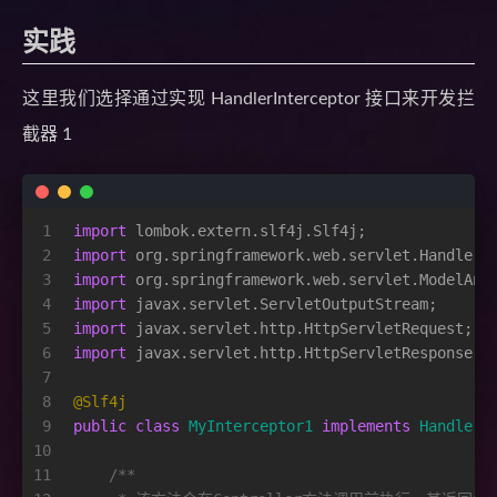
实践
这里我们选择通过实现 HandlerInterceptor 接口来开发拦
截器 1
1
import
 lombok.extern.slf4j.Slf4j;
2
import
 org.springframework.web.servlet.HandlerI
3
import
 org.springframework.web.servlet.ModelAnd
4
import
 javax.servlet.ServletOutputStream;
5
import
 javax.servlet.http.HttpServletRequest;
6
import
 javax.servlet.http.HttpServletResponse;
7
8
@Slf4j
9
public
class
MyInterceptor1
implements
HandlerI
10
11
/**