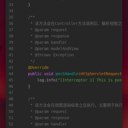
33
    }
34
35
/**
36
     * 该方法会在Controller方法调用后、解析视图之前
37
     * 
@param
 request
38
     * 
@param
 response
39
     * 
@param
 handler
40
     * 
@param
 modelAndView
41
     * 
@throws
 Exception
42
     */
43
@Override
44
public
void
postHandle
(HttpServletRequest r
45
        log.info(
"[Interceptor 1] This is postH
46
    }
47
48
/**
49
     * 该方法会在视图渲染结束之后执行。主要用于执行
50
     * 
@param
 request
51
     * 
@param
 response
52
     * 
@param
 handler