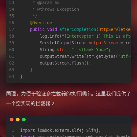
53
     * 
@param
 ex
54
     * 
@throws
 Exception
55
     */
56
@Override
57
public
void
afterCompletion
(HttpServletRequ
58
        log.info(
"[Interceptor 1] This is after
59
ServletOutputStream
outputStream
=
 resp
60
String
str
=
"  <Thank You>"
;
61
        outputStream.write(str.getBytes(
"utf-8"
62
        outputStream.flush();
63
    }
64
}
同理，为便于验证多拦截器的执行顺序。这里我们提供了
一个空实现的拦截器 2
1
import
 lombok.extern.slf4j.Slf4j;