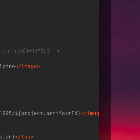
erfile的FROM指令-->
lpine
</
image
>
1995/${project.artifactId}
</
image
>
sion}
</
tag
>