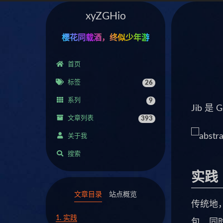
xyZGHio
樱花同载酒，终似少年游
首页
标签
26
系列
9
Jib 
文章列表
393
关于我
搜索
实践
文章目录
站点概览
传统地，对
1.
实践
包，同时