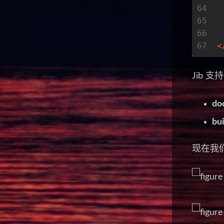
64
65
66
67
<
Jib 
do
bui
现在我们