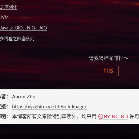
o 之序列化
JVM
Java 之 BIO、NIO、AIO
va 多线程之阻塞队列
请我喝杯咖啡捏～
打赏
作者：
Aaron Zhu
链接：
https://xyzghio.xyz/JibBuildImage/
声明：
本博客所有文章除特别声明外，均采用
BY-NC-ND
许可