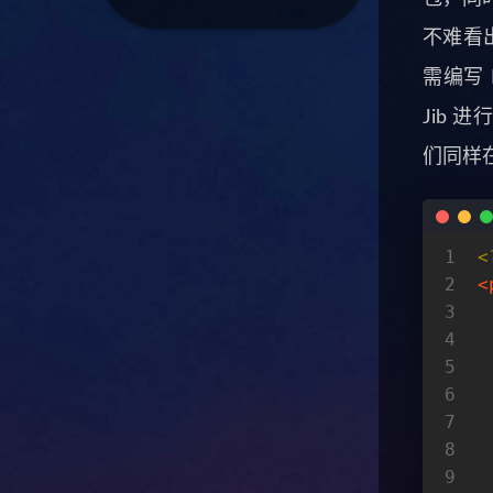
不难看出
需编写 
Jib 
们同样在
1
<
2
<
3
4
5
6
 
7
8
9