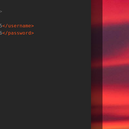
>
5
</
username
>
6
</
password
>