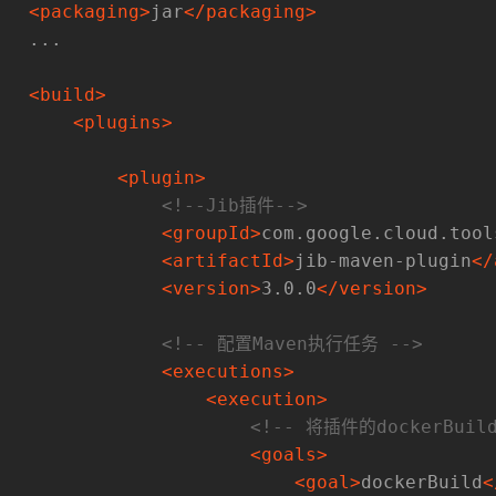
<
packaging
>
jar
</
packaging
>
   ...
<
build
>
<
plugins
>
<
plugin
>
<!--Jib插件-->
<
groupId
>
com.google.cloud.tool
<
artifactId
>
jib-maven-plugin
</
<
version
>
3.0.0
</
version
>
<!-- 配置Maven执行任务 -->
<
executions
>
<
execution
>
<!-- 将插件的dockerBui
<
goals
>
<
goal
>
dockerBuild
<