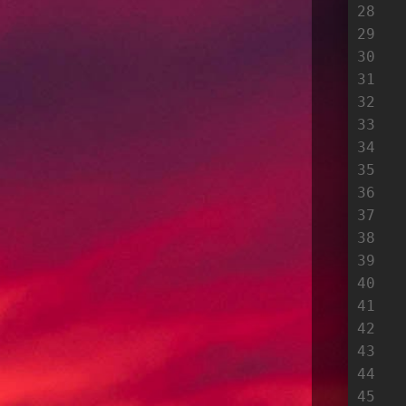
28
29
30
31
32
33
34
35
36
37
38
39
40
41
42
43
44
45