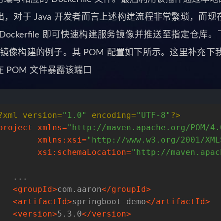
，对于 Java 开发者而言上述构建流程非常繁琐，而现在
Dockerfile 即可快速构建服务镜像并推送至指定仓库。下
进行镜像构建的例子。其 POM 配置如下所示。这里补充下我们
 POM 文件暴露该端口
?xml version=
"1.0"
 encoding=
"UTF-8"
?>
project
xmlns
=
"http://maven.apache.org/POM/4.
xmlns:xsi
=
"http://www.w3.org/2001/XML
xsi:schemaLocation
=
"http://maven.apac
   ...
<
groupId
>
com.aaron
</
groupId
>
<
artifactId
>
springboot-demo
</
artifactId
>
<
version
>
5.3.0
</
version
>