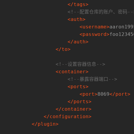
</
tags
>
<!--配置仓库的账户、密码--
<
auth
>
<
username
>
aaron199
<
password
>
foo12345
</
auth
>
</
to
>
<!--设置容器信息-->
<
container
>
<!--暴露容器端口-->
<
ports
>
<
port
>
8069
</
port
>
</
ports
>
</
container
>
</
configuration
>
</
plugin
>