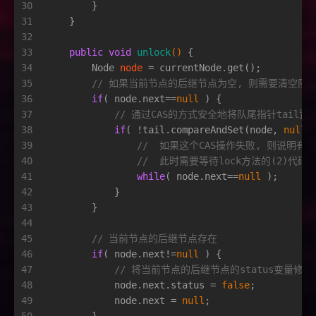
30
        }
31
    }
32
33
public
void
unlock
()
 {
34
Node
node
=
 currentNode.get();
35
// 如果当前节点的后继节点为空, 则需要清空队列
36
if
( node.next==
null
 ) {
37
// 通过CAS的方式安全地将队尾指针tail置
38
if
( !tail.compareAndSet(node, 
null
)
39
//  如果这个CAS操作失败, 则说明有节点
40
//  此时需要等待lock方法的(2)代码
41
while
( node.next==
null
 );
42
            }
43
        }
44
45
// 当前节点的后继节点存在
46
if
( node.next!=
null
 ) {
47
// 将当前节点的后继节点的status变量修改为
48
            node.next.status = 
false
;
49
            node.next = 
null
;