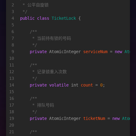
2
 * 公平自旋锁
3
 */
4
public
class
TicketLock
 {
5
6
/**
7
     * 当前持有锁的号码
8
     */
9
private
AtomicInteger
serviceNum
=
new
Atom
10
11
/**
12
     * 记录锁重入次数
13
     */
14
private
volatile
int
count
=
0
;
15
16
/**
17
     * 排队号码
18
     */
19
private
AtomicInteger
ticketNum
=
new
Atomi
20
21
/**