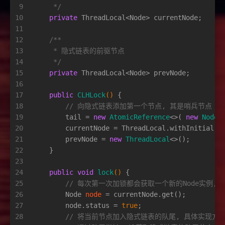
9
     */
10
private
 ThreadLocal<Node> currentNode;
11
12
/**
13
     * 隐式链表的前驱节点
14
     */
15
private
 ThreadLocal<Node> prevNode;
16
17
public
CLHLock
()
 {
18
// 向隐式链表添加第一个节点, 其是哨兵节点
19
        tail = 
new
AtomicReference
<>( 
new
Node
(
20
        currentNode = ThreadLocal.withInitial( 
21
        prevNode = 
new
ThreadLocal
<>();
22
    }
23
24
public
void
lock
()
 {
25
// 每次第一次加锁都会获取一个新的Node实例,
26
Node
node
=
 currentNode.get();
27
        node.status = 
true
;
28
// 将当前节点加入隐式链表的队尾, 具体实现方式