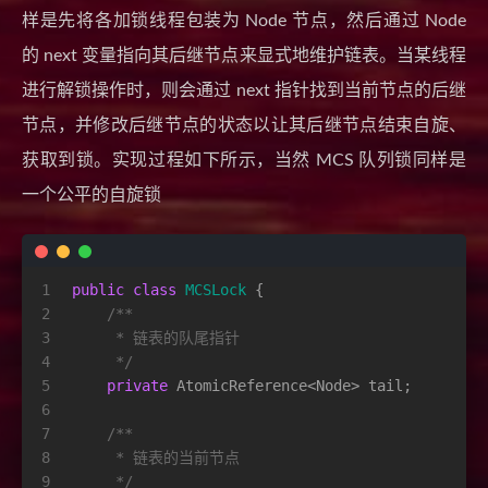
样是先将各加锁线程包装为 Node 节点，然后通过 Node
的 next 变量指向其后继节点来显式地维护链表。当某线程
进行解锁操作时，则会通过 next 指针找到当前节点的后继
节点，并修改后继节点的状态以让其后继节点结束自旋、
获取到锁。实现过程如下所示，当然 MCS 队列锁同样是
一个公平的自旋锁
1
public
class
MCSLock
 {
2
/**
3
     * 链表的队尾指针
4
     */
5
private
 AtomicReference<Node> tail;
6
7
/**
8
     * 链表的当前节点
9
     */