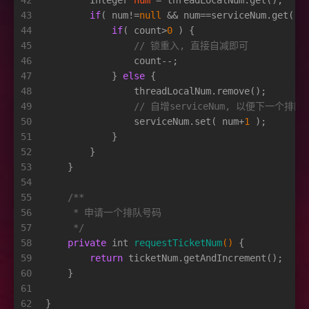
42
Integer
num
=
 threadLocalNum.get();
43
if
( num!=
null
 && num==serviceNum.get() 
44
if
( count>
0
 ) {
45
// 锁重入, 直接自减即可
46
                count--;
47
            } 
else
 {
48
                threadLocalNum.remove();
49
// 自增serviceNum, 以便下一个
50
                serviceNum.set( num+
1
 );
51
            }
52
        }
53
    }
54
55
/**
56
     * 申请一个排队号码
57
     */
58
private
int
requestTicketNum
()
 {
59
return
 ticketNum.getAndIncrement();
60
    }
61
62
}