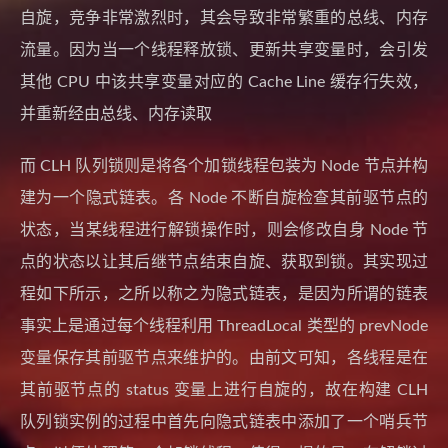
自旋，竞争非常激烈时，其会导致非常繁重的总线、内存
流量。因为当一个线程释放锁、更新共享变量时，会引发
其他 CPU 中该共享变量对应的 Cache Line 缓存行失效，
并重新经由总线、内存读取
而 CLH 队列锁则是将各个加锁线程包装为 Node 节点并构
建为一个隐式链表。各 Node 不断自旋检查其前驱节点的
状态，当某线程进行解锁操作时，则会修改自身 Node 节
点的状态以让其后继节点结束自旋、获取到锁。其实现过
程如下所示，之所以称之为隐式链表，是因为所谓的链表
事实上是通过每个线程利用 ThreadLocal 类型的 prevNode
变量保存其前驱节点来维护的。由前文可知，各线程是在
其前驱节点的 status 变量上进行自旋的，故在构建 CLH
队列锁实例的过程中首先向隐式链表中添加了一个哨兵节