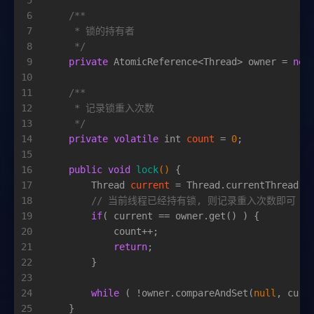
5
6
/**
7
     * 锁的持有者
8
     */
9
private
 AtomicReference<Thread> owner = 
new
10
11
/**
12
     * 记录锁重入次数
13
     */
14
private
volatile
int
count
=
0
;
15
16
public
void
lock
()
 {
17
Thread
current
=
 Thread.currentThread()
18
// 当前线程已经持有锁, 则记录重入次数即可
19
if
( current == owner.get() ) {
20
            count++;
21
return
;
22
        }
23
24
while
 ( !owner.compareAndSet(
null
, curr
25
    }