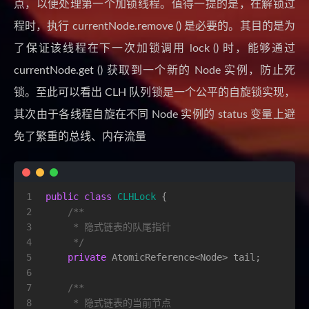
点，以便处理第一个加锁线程。值得一提的是，在解锁过
程时，执行 currentNode.remove () 是必要的。其目的是为
了保证该线程在下一次加锁调用 lock () 时，能够通过
currentNode.get () 获取到一个新的 Node 实例，防止死
锁。至此可以看出 CLH 队列锁是一个公平的自旋锁实现，
其次由于各线程自旋在不同 Node 实例的 status 变量上避
免了繁重的总线、内存流量
1
public
class
CLHLock
 {
2
/**
3
     * 隐式链表的队尾指针
4
     */
5
private
 AtomicReference<Node> tail;
6
7
/**
8
     * 隐式链表的当前节点