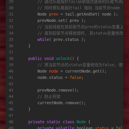
29
// 通过队尾指针tail获取隐式链表的队尾节点pr
30
// 同时将队尾指针tail 指向 当前节点node
31
Node
prev
=
 tail.getAndSet( node );
32
        prevNode.set( prev );
33
// 当前线程在其前驱节点prev的status变量上
34
// 直到前驱节点释放锁时, 其status变量修改为f
35
while
( prev.status );
36
    }
37
38
public
void
unlock
()
 {
39
// 将当前节点的status变量修改为false, 
40
Node
node
=
 currentNode.get();
41
        node.status = 
false
;
42
43
        prevNode.remove();
44
// 防止死锁
45
        currentNode.remove();
46
    }
47
48
private
static
class
Node
 {
49
private
volatile
boolean
status
=
false