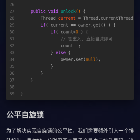
26
27
public
void
unlock
()
 {
28
Thread
current
=
 Thread.currentThread()
29
if
( current == owner.get() ) {
30
if
( count>
0
 ) {
31
// 锁重入, 直接自减即可
32
                count--;
33
            } 
else
 {
34
                owner.set(
null
);
35
            }
36
        }
37
    }
38
39
}
公平自旋锁
为了解决实现自旋锁的公平性，我们需要额外引入一个排