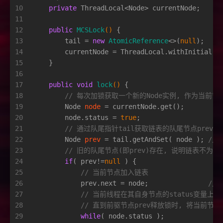
10
private
 ThreadLocal<Node> currentNode;
11
12
public
MCSLock
()
 {
13
        tail = 
new
AtomicReference
<>(
null
);
14
        currentNode = ThreadLocal.withInitial( 
15
    }
16
17
public
void
lock
()
 {
18
// 每次加锁获取一个新的Node实例, 作为当前节
19
Node
node
=
 currentNode.get();
20
        node.status = 
true
;
21
// 通过队尾指针tail获取链表的队尾节点prev,
22
Node
prev
=
 tail.getAndSet( node ); 
// 
23
// 旧的队尾节点(即prev)存在, 说明链表不为空
24
if
( prev!=
null
 ) {
25
// 当前节点加入链表
26
            prev.next = node;               
// 
27
// 当前线程在其自身节点的status变量上
28
// 直到前驱节点prev释放锁时, 将当前节点no
29
while
( node.status );