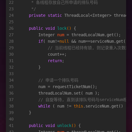
22
     * 各线程存放自己所申请的排队号码
23
     */
24
private
static
 ThreadLocal<Integer> threadL
25
26
public
void
lock
()
 {
27
Integer
num
=
 threadLocalNum.get();
28
if
( num!=
null
 && num==serviceNum.get() 
29
// 当前线程已经持有锁, 则记录重入次数即
30
            count++;
31
return
;
32
        }
33
34
// 申请一个排队号码
35
        num = requestTicketNum();
36
        threadLocalNum.set( num );
37
// 自旋等待, 直到该排队号码与serviceNum相等
38
while
 ( num != 
this
.serviceNum.get() );
39
    }
40
41
public
void
unlock
()
 {