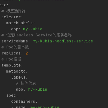
pec:
# 标签选择器
selector:
matchLabels:
app:
my-kubia
# 设定Headless Service的服务名称
serviceName:
my-kubia-headless-service
# Pod的副本数
replicas:
2
# Pod模板
template:
metadata:
labels:
# 标签信息
app:
my-kubia
spec:
containers:
-
name:
my-app-kubia