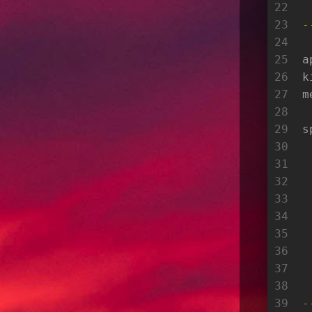
22
23
-
24
25
a
26
k
27
m
28
29
s
30
31
32
33
34
35
36
37
38
39
-