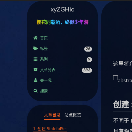
xyZGHio
樱花同载酒，终似少年游
首页
标签
26
系列
9
这里将介绍
文章列表
393
关于我
搜索
创建 S
文章目录
站点概览
不同于 
1.
创建 StatefulSet
具有稳定