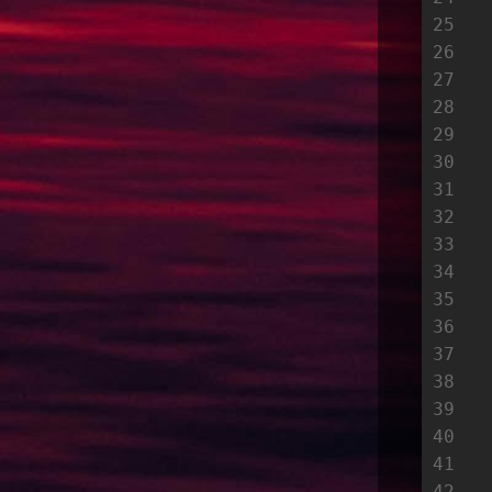
25
26
27
28
29
30
31
32
33
34
35
36
37
38
39
40
41
42