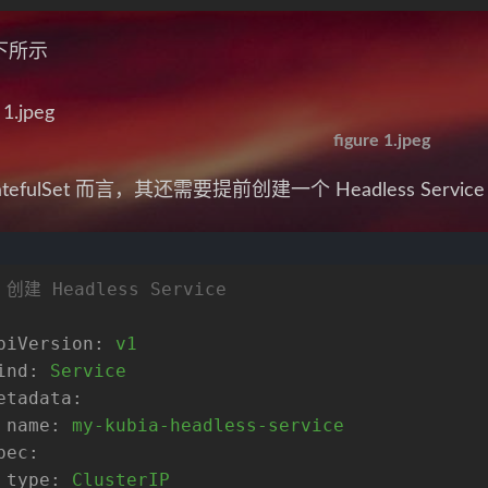
下所示
figure 1.jpeg
atefulSet 而言，其还需要提前创建一个 Headless Service
 创建 Headless Service
piVersion:
v1
ind:
Service
etadata:
name:
my-kubia-headless-service
pec:
type:
ClusterIP