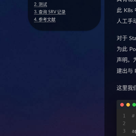
2.
测试
此 K8
3.
查询 SRV 记录
4.
参考文献
人工手动
对于 S
为此 P
声明。为此
建出与 
这里我
1
#
2
3
a