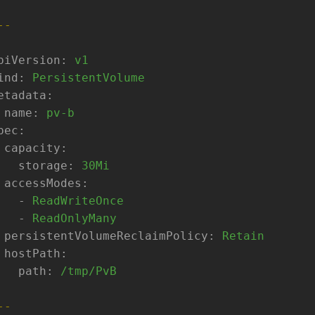
--
piVersion:
v1
ind:
PersistentVolume
etadata:
name:
pv-b
pec:
capacity:
storage:
30Mi
accessModes:
-
ReadWriteOnce
-
ReadOnlyMany
persistentVolumeReclaimPolicy:
Retain
hostPath:
path:
/tmp/PvB
--