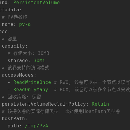
ind:
PersistentVolume
etadata:
# PV卷名称
name:
pv-a
pec:
# 容量
capacity:
# 存储大小: 30MB
storage:
30Mi
# 该卷支持的访问模式
accessModes:
-
ReadWriteOnce
# RWO, 该卷可以被一个节点以读
-
ReadOnlyMany
# ROX, 该卷可以被多个节点以只
# 回收策略: 保留
persistentVolumeReclaimPolicy:
Retain
# 该持久卷的实际存储类型: 此处使用HostPath类型卷
hostPath:
path:
/tmp/PvA