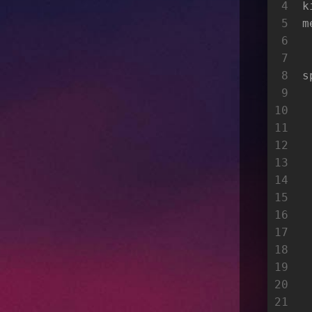
4
k
5
m
6
7
8
s
9
10
11
12
13
14
15
16
17
18
19
20
21