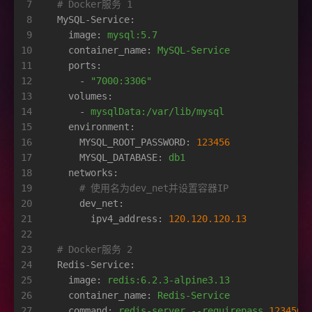
7
# Docker服务 1    
8
MySQL-Service:
9
image:
mysql:5.7
10
container_name:
MySQL-Service
11
ports:
12
-
"7000:3306"
13
volumes:
14
-
mysqlData:/var/lib/mysql
15
environment:
16
MYSQL_ROOT_PASSWORD:
123456
17
MYSQL_DATABASE:
db1
18
networks:
19
# 使用名为dev_net并设置容器IP
20
dev_net:
21
ipv4_address:
120.120
.120
.13
22
23
# Docker服务 2
24
Redis-Service:
25
image:
redis:6.2.3-alpine3.13
26
container_name:
Redis-Service
27
command:
redis-server
--requirepass
123456