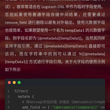
试）。故非常适合在 Logstash DSL 中作为临时字段使用。
否则如果使用普通字段存储中间结果，还需要通过
remove_field 进行删除以避免对外输出。使用元数据字段
也很简单，如果期望使用一个名为 tempData1 的元数据字
段。则字段名即为 [@metadata][tempData1]。当然其同样
支持字段引用，通过 [@metadata][tempData1] 直接即可
访问，而在字符串中的则可以通过 %{[@metadata]
[tempData1]} 方式进行字段引用。关于元字段的使用示例
如下所示
1
filter{
2
  mutate {
3
# 将message字段的值 存储到 [@metadata][tempDa
4
    add_field => { 
"[@metadata][tempData1]"
 => 
"