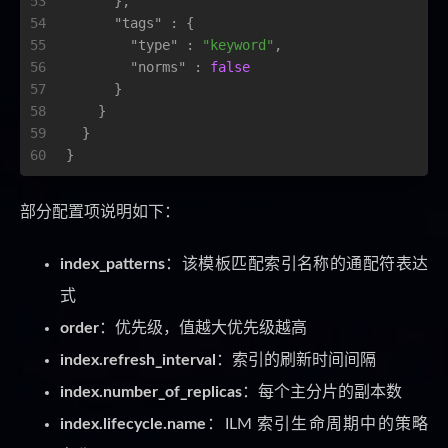
53
}
,
54
"tags"
:
{
55
"type"
:
"keyword"
,
56
"norms"
:
false
57
}
58
}
59
}
60
}
部分配置项说明如下：
index_patterns
：该模板匹配索引名称的通配符表达
式
order
：优先级，值越大优先级越高
index.refresh_interval
：索引的刷新时间间隔
index.number_of_replicas
：每个主分片的副本数
index.lifecycle.name
：ILM 索引生命周期中的策略