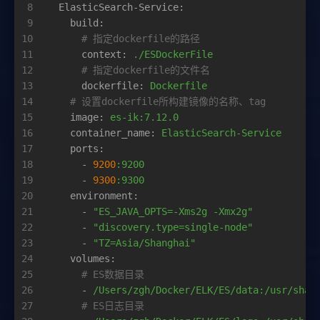
8
ElasticSearch-Service:
9
build:
10
# 指定dockerfile的路径
11
context:
./ESDockerFile
12
# 指定dockerfile的文件名
13
dockerfile:
Dockerfile
14
# 设置dockerfile所构建镜像的名称、tag
15
image:
es-ik:7.12.0
16
container_name:
ElasticSearch-Service
17
ports:
18
-
9200
:9200
19
-
9300
:9300
20
environment:
21
-
"ES_JAVA_OPTS=-Xms2g -Xmx2g"
22
-
"discovery.type=single-node"
23
-
"TZ=Asia/Shanghai"
24
volumes:
25
# ES数据目录
26
-
/Users/zgh/Docker/ELK/ES/data:/usr/shar
27
# ES日志目录