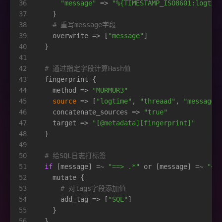
36
"message"
 => 
"%{TIMESTAMP_ISO8601:logtim
37
    }
38
# 重写message字段
39
    overwrite => [
"message"
]
40
  }
41
42
# 通过指定字段计算Hash值
43
  fingerprint {
44
    method => 
"MURMUR3"
45
source
 => [
"logtime"
, 
"threaad"
, 
"message"
46
    concatenate_sources => 
"true"
47
    target => 
"[@metadata][fingerprint]"
48
  }
49
50
# 给SQL日志打标签
51
if
 [message] =~ 
"==> .*"
 or [message] =~ 
"<=
52
    mutate {
53
# 对tags字段添加值
54
      add_tag => [
"SQL"
]
55
    }
56
  }