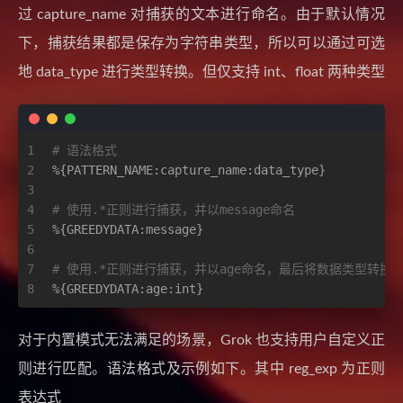
过 capture_name 对捕获的文本进行命名。由于默认情况
下，捕获结果都是保存为字符串类型，所以可以通过可选
地 data_type 进行类型转换。但仅支持 int、float 两种类型
1
# 语法格式
2
%{PATTERN_NAME:capture_name:data_type}
3
4
# 使用.*正则进行捕获，并以message命名
5
%{GREEDYDATA:message}
6
7
# 使用.*正则进行捕获，并以age命名，最后将数据类型转换为
8
%{GREEDYDATA:age:int}
对于内置模式无法满足的场景，Grok 也支持用户自定义正
则进行匹配。语法格式及示例如下。其中 reg_exp 为正则
表达式