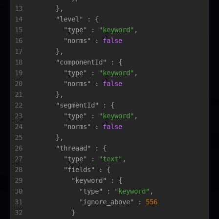
13
}
,
14
"level"
:
{
15
"type"
:
"keyword"
,
16
"norms"
:
false
17
}
,
18
"componentId"
:
{
19
"type"
:
"keyword"
,
20
"norms"
:
false
21
}
,
22
"segmentId"
:
{
23
"type"
:
"keyword"
,
24
"norms"
:
false
25
}
,
26
"threaad"
:
{
27
"type"
:
"text"
,
28
"fields"
:
{
29
"keyword"
:
{
30
"type"
:
"keyword"
,
31
"ignore_above"
:
556
32
}