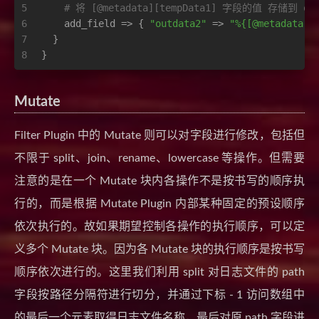
5
# 将 [@metadata][tempData1] 字段的值 存储到 ou
6
    add_field => { 
"outdata2"
 => 
"%{[@metadata][
7
  }
8
}
Mutate
Filter Plugin 中的 Mutate 则可以对字段进行修改，包括但
不限于 split、join、rename、lowercase 等操作。但需要
注意的是在一个 Mutate 块内各操作不是按书写的顺序执
行的，而是根据 Mutate Plugin 内部某种固定的预设顺序
依次执行的。故如果期望控制各操作的执行顺序，可以定
义多个 Mutate 块。因为各 Mutate 块的执行顺序是按书写
顺序依次进行的。这里我们利用 split 对日志文件的 path
字段按路径分隔符进行切分，并通过下标 - 1 访问数组中
的最后一个元素取得日志文件名称，最后对原 path 字段进