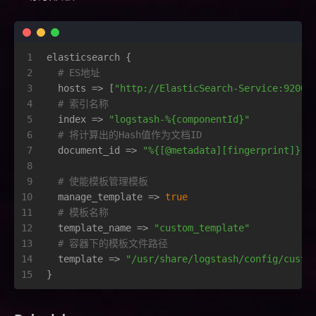
1
elasticsearch {
2
# ES地址
3
  hosts => [
"http://ElasticSearch-Service:9200"
4
# 索引名称
5
  index => 
"logstash-%{componentId}"
6
# 将计算出的Hash值作为文档ID
7
  document_id => 
"%{[@metadata][fingerprint]}"
8
9
# 使能模板管理模板
10
  manage_template => 
true
11
# 模板名称
12
  template_name => 
"custom_template"
13
# 容器下的模板文件路径
14
  template => 
"/usr/share/logstash/config/custo
15
}