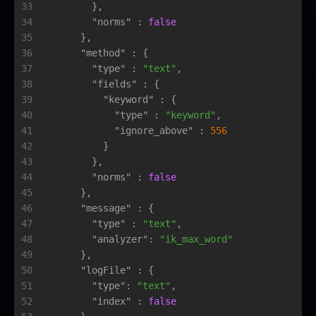
33
}
,
34
"norms"
:
false
35
}
,
36
"method"
:
{
37
"type"
:
"text"
,
38
"fields"
:
{
39
"keyword"
:
{
40
"type"
:
"keyword"
,
41
"ignore_above"
:
556
42
}
43
}
,
44
"norms"
:
false
45
}
,
46
"message"
:
{
47
"type"
:
"text"
,
48
"analyzer"
:
"ik_max_word"
49
}
,
50
"logFile"
:
{
51
"type"
:
"text"
,
52
"index"
:
false