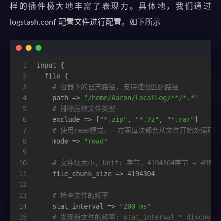
样的插件极大地丰富了表现力。具体地，我们通过
logstash.conf 配置文件进行配置。如下所示
1
input {
2
  file {
3
# 容器下的日志路径, 支持递归匹配路径
4
    path => 
"/home/Aaron/LocalLog/**/*.*"
5
# 排除压缩文件类型
6
    exclude => [
"*.zip"
, 
"*.7z"
, 
"*.rar"
]
7
# 使用read模式，一方面每次都会从文件开始处读
8
    mode => 
"read"
9
10
# 文件块大小, Unit: 字节。4194304字节 = 4MB
11
    file_chunk_size => 4194304
12
13
# 检查文件的频率
14
    stat_interval => 
"200 ms"
15
# 发现新文件的频率: stat_interval * discover_