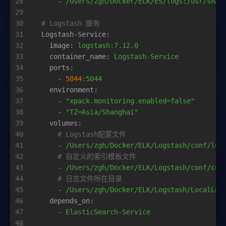
28
-
/Users/zgh/Docker/ELK/ES/logs:/usr/shar
29
30
# Logstash 服务
31
Logstash-Service:
32
image:
logstash:7.12.0
33
container_name:
Logstash-Service
34
ports:
35
-
5044
:5044
36
environment:
37
-
"xpack.monitoring.enabled=false"
38
-
"TZ=Asia/Shanghai"
39
volumes:
40
# Logstash配置文件
41
-
/Users/zgh/Docker/ELK/Logstash/conf/log
42
# 自定义的索引模板文件
43
-
/Users/zgh/Docker/ELK/Logstash/conf/cus
44
# 日志文件所在目录
45
-
/Users/zgh/Docker/ELK/Logstash/LocalLog
46
depends_on:
47
-
ElasticSearch-Service
48