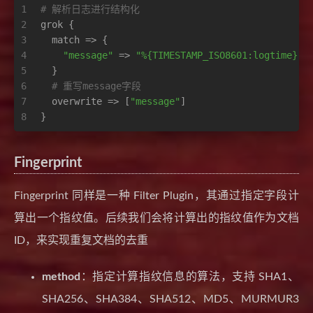
1
# 解析日志进行结构化
2
grok {
3
  match => {
4
"message"
 => 
"%{TIMESTAMP_ISO8601:logtime} %
5
  }
6
# 重写message字段
7
  overwrite => [
"message"
]
8
}
Fingerprint
Fingerprint 同样是一种 Filter Plugin，其通过指定字段计
算出一个指纹值。后续我们会将计算出的指纹值作为文档
ID，来实现重复文档的去重
method
：指定计算指纹信息的算法，支持 SHA1、
SHA256、SHA384、SHA512、MD5、MURMUR3