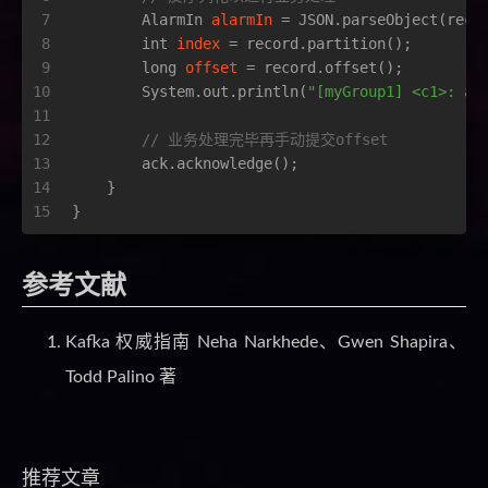
7
AlarmIn
alarmIn
=
 JSON.parseObject(reco
8
int
index
=
 record.partition();
9
long
offset
=
 record.offset();
10
        System.out.println(
"[myGroup1] <c1>: al
11
12
// 业务处理完毕再手动提交offset
13
        ack.acknowledge();
14
    }
15
}
参考文献
Kafka 权威指南 Neha Narkhede、Gwen Shapira、
Todd Palino 著
推荐文章