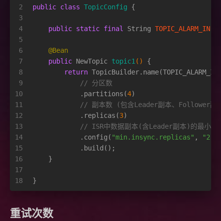
2
public
class
TopicConfig
 {
3
4
public
static
final
String
TOPIC_ALARM_IN
=
5
6
@Bean
7
public
 NewTopic 
topic1
()
 {
8
return
 TopicBuilder.name(TOPIC_ALARM_IN
9
// 分区数
10
            .partitions(
4
)
11
// 副本数 (包含Leader副本、Follower副
12
            .replicas(
3
)
13
// ISR中数据副本(含Leader副本)的最小
14
            .config(
"min.insync.replicas"
, 
"2"
)
15
            .build();
16
    }
17
18
}
重试次数