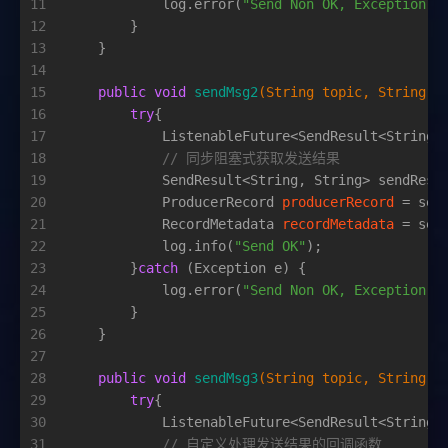
11
            log.error(
"Send Non OK, Exception: 
12
        }
13
    }
14
15
public
void
sendMsg2
(String topic, String k
16
try
{
17
            ListenableFuture<SendResult<String,
18
// 同步阻塞式获取发送结果
19
            SendResult<String, String> sendResu
20
ProducerRecord
producerRecord
=
 sen
21
RecordMetadata
recordMetadata
=
 sen
22
            log.info(
"Send OK"
);
23
        }
catch
 (Exception e) {
24
            log.error(
"Send Non OK, Exception: 
25
        }
26
    }
27
28
public
void
sendMsg3
(String topic, String k
29
try
{
30
            ListenableFuture<SendResult<String,
31
// 自定义处理发送结果的回调函数