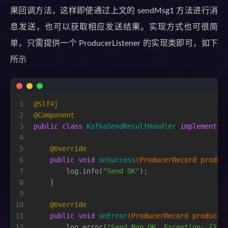
果回调方法，这样即使通过上文的 sendMsg1 方法进行消
息发送，也可以获取相应发送结果。实现方式也可很简
单，只需提供一个 ProducerListener 的实现类即可，如下
所示
1
@Slf4j
2
@Component
3
public
class
KafkaSendResultHandler
implements
4
5
@Override
6
public
void
onSuccess
(ProducerRecord produc
7
        log.info(
"Send OK"
);
8
    }
9
10
@Override
11
public
void
onError
(ProducerRecord producer
12
        log.error(
"Send Non OK, Exception: {}"
,