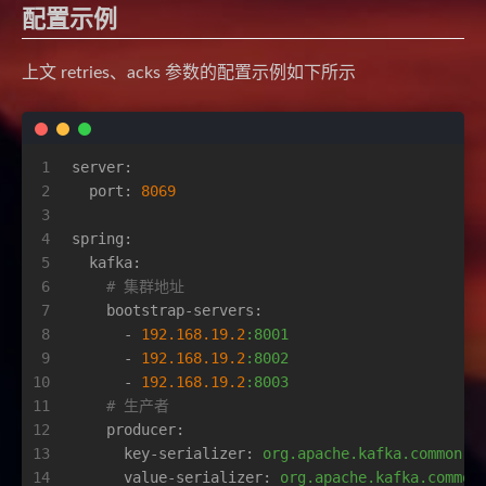
配置示例
上文 retries、acks 参数的配置示例如下所示
1
server:
2
port:
8069
3
4
spring:
5
kafka:
6
# 集群地址
7
bootstrap-servers:
8
-
192.168
.19
.2
:8001
9
-
192.168
.19
.2
:8002
10
-
192.168
.19
.2
:8003
11
# 生产者
12
producer:
13
key-serializer:
org.apache.kafka.common.s
14
value-serializer:
org.apache.kafka.common