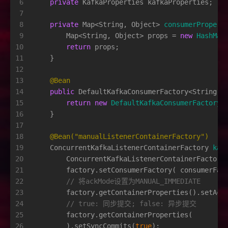
6
private
 KafkaProperties kafkaProperties;
7
8
private
 Map<String, Object> 
consumerPropert
9
        Map<String, Object> props = 
new
HashMap
10
return
 props;
11
    }
12
13
@Bean
14
public
 DefaultKafkaConsumerFactory<String, 
15
return
new
DefaultKafkaConsumerFactory
<
16
    }
17
18
@Bean("manualListenerContainerFactory")
19
    ConcurrentKafkaListenerContainerFactory 
kaf
20
ConcurrentKafkaListenerContainerFactory
21
        factory.setConsumerFactory( consumerFac
22
// 将ackMode设置为MANUAL_IMMEDIATE
23
        factory.getContainerProperties().setAck
24
// true: 同步提交; false: 异步提交
25
        factory.getContainerProperties(
26
        ).setSyncCommits(
true
);