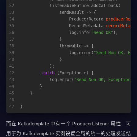
32
            listenableFuture.addCallback(
33
                sendResult -> {
34
ProducerRecord
producerReco
35
RecordMetadata
recordMetada
36
                    log.info(
"Send OK"
);
37
                },
38
                throwable -> {
39
                    log.error(
"Send Non OK, Exc
40
                }
41
            );
42
        }
catch
 (Exception e) {
43
            log.error(
"Send Non OK, Exception: 
44
        }
45
    }
46
47
}
而在 KafkaTemplate 中有一个 ProducerListener 属性，可
用于为 KafkaTemplate 实例设置全局的统一的处理发送结