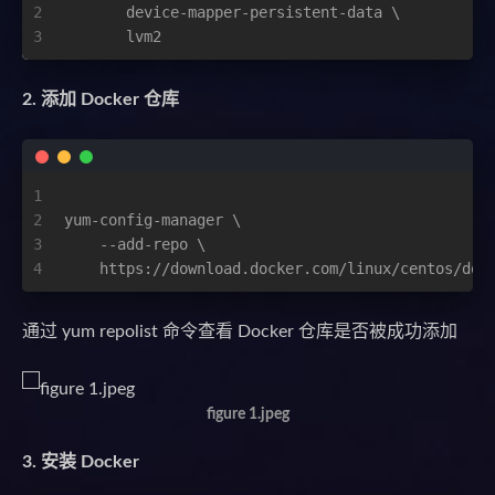
2
       device-mapper-persistent-data \
3
       lvm2
2. 添加 Docker 仓库
1
2
yum-config-manager \
3
    --add-repo \
4
    https://download.docker.com/linux/centos/doc
通过 yum repolist 命令查看 Docker 仓库是否被成功添加
figure 1.jpeg
3. 安装 Docker