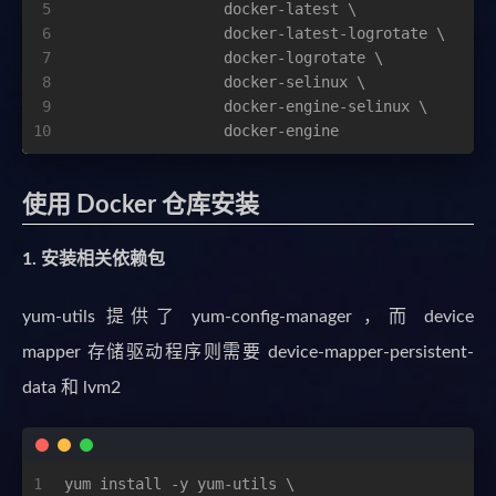
5
                 docker-latest \
6
                 docker-latest-logrotate \
7
                 docker-logrotate \
8
                 docker-selinux \
9
                 docker-engine-selinux \
10
                 docker-engine
使用 Docker 仓库安装
1. 安装相关依赖包
yum-utils 提供了 yum-config-manager ，而 device
mapper 存储驱动程序则需要 device-mapper-persistent-
data 和 lvm2
1
yum install -y yum-utils \