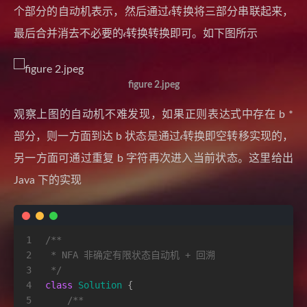
个部分的自动机表示，然后通过𝜖转换将三部分串联起来，
最后合并消去不必要的𝜖转换转换即可。如下图所示
figure 2.jpeg
观察上图的自动机不难发现，如果正则表达式中存在 b *
部分，则一方面到达 b 状态是通过𝜖转换即空转移实现的，
另一方面可通过重复 b 字符再次进入当前状态。这里给出
Java 下的实现
1
/**
2
 * NFA 非确定有限状态自动机 + 回溯
3
 */
4
class
Solution
 {
5
/**