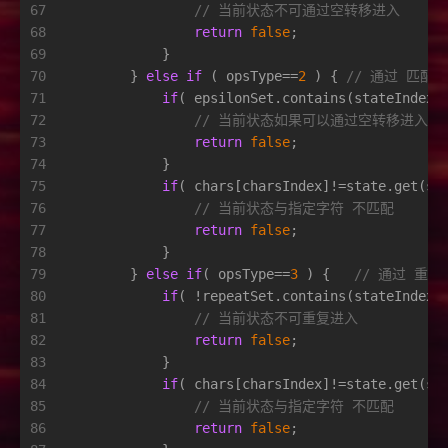
67
// 当前状态不可通过空转移进入
68
return
false
;
69
            }
70
        } 
else
if
 ( opsType==
2
 ) { 
// 通过 匹配
71
if
( epsilonSet.contains(stateIndex)
72
// 当前状态如果可以通过空转移进入
73
return
false
;
74
            }
75
if
( chars[charsIndex]!=state.get(st
76
// 当前状态与指定字符 不匹配
77
return
false
;
78
            }
79
        } 
else
if
( opsType==
3
 ) {   
// 通过 重
80
if
( !repeatSet.contains(stateIndex)
81
// 当前状态不可重复进入
82
return
false
;
83
            }
84
if
( chars[charsIndex]!=state.get(st
85
// 当前状态与指定字符 不匹配
86
return
false
;