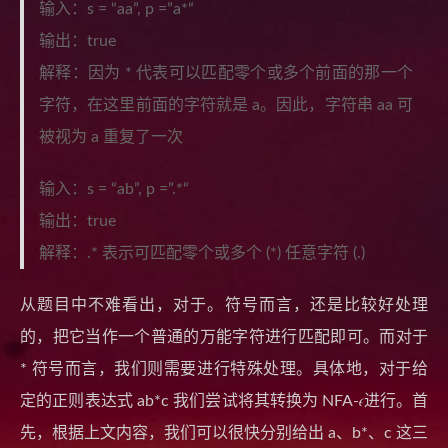
输入：s = “aa”, p =”a*“
输出：true
解释：因为 * 代表可以匹配零个或多个前面的那一个
字符，在这里前面的字符就是 a。因此，字符串 aa 可
被视为 a 重复了一次
输入：s = “ab”, p =”.*“
输出：true
解释：.* 表示可匹配零个或多个 (*) 任意字符 (.)
从题目中不难看出，对于。符号而言，还是比较好处理
的，把它当作一个普通的万能字符进行匹配即可。而对于
* 符号而言，我们则需要进行特殊处理。具体地，对于给
定的正则表达式 ab*c 我们尝试将其转换为 NFA-𝜖进行。首
先，根据上文内容，我们可以很快分别给出 a、b*、c 这三