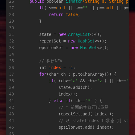
26
public
boolean
isMatch
(String s, String p)
 
27
if
( s==
null
 || s==
""
 || p==
null
 || p==
"
28
return
false
;
29
        }
30
31
        state = 
new
ArrayList
<>();
32
        repeatSet = 
new
HashSet
<>();
33
        epsilonSet = 
new
HashSet
<>();
34
35
// 构建NFA
36
int
index
=
 -
1
;
37
for
(
char
 ch : p.toCharArray()) {
38
if
( (ch>=
'a'
 && ch<=
'z'
) || ch==
'.'
39
                state.add(ch);
40
                index++;
41
            } 
else
if
( ch==
'*'
 ) {
42
// * 前面的字符可以重复
43
                repeatSet.add( index );
44
// 从 state[index-1]状态 到 sta
45
                epsilonSet.add( index);
46
            }