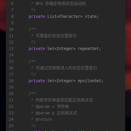
6
     * NFA 非确定有限状态自动机
7
     */
8
private
 List<Character> state;
9
10
/**
11
     * 可重复的状态位置索引
12
     */
13
private
 Set<Integer> repeatSet;
14
15
/**
16
     * 可通过空转移进入的状态位置索引
17
     */
18
private
 Set<Integer> epsilonSet;
19
20
/**
21
     * 判断字符串是否匹配正则表达式
22
     * 
@param
 s 字符串
23
     * 
@param
 p 正则表达式
24
     * 
@return
25
     */