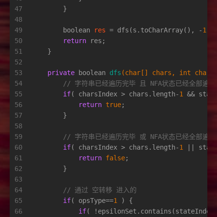
47
        }
48
49
boolean
res
=
 dfs(s.toCharArray(), -
1
, 
50
return
 res;
51
    }
52
53
private
boolean
dfs
(
char
[] chars, 
int
 chars
54
// 字符串已经遍历完毕 且 NFA状态已经全部遍
55
if
( charsIndex > chars.length-
1
 && stat
56
return
true
;
57
        }
58
59
// 字符串已经遍历完毕 或 NFA状态已经全部遍
60
if
( charsIndex > chars.length-
1
 || stat
61
return
false
;
62
        }
63
64
// 通过 空转移 进入的
65
if
( opsType==
1
 ) {
66
if
( !epsilonSet.contains(stateIndex