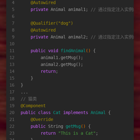
4
@Autowired
5
private
 Animal animal1; 
// 通过指定注入实例的限
6
7
@Qualifier("dog")
8
@Autowired
9
private
 Animal animal2; 
// 通过指定注入实例的限
10
11
public
void
findAnimal
()
 {
12
        animal1.getMsg();
13
        animal2.getMsg();
14
return
;
15
    }
16
}
17
...
18
// 猫类
19
@Component
20
public
class
Cat
implements
Animal
 {
21
@Override
22
public
 String 
getMsg
()
 {
23
return
"This is a Cat"
;