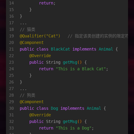
14
return
;
15
    }
16
}
17
...
18
// 猫类
19
@Qualifier("Cat")
// 指定该类创建的实例的限定符为C
20
@Component
21
public
class
BlackCat
implements
Animal
 {
22
@Override
23
public
 String 
getMsg
()
 {
24
return
"This is a Black Cat"
;
25
    }
26
}
27
...
28
// 狗类
29
@Component
30
public
class
Dog
implements
Animal
 {
31
@Override
32
public
 String 
getMsg
()
 {
33
return
"This is a Dog"
;