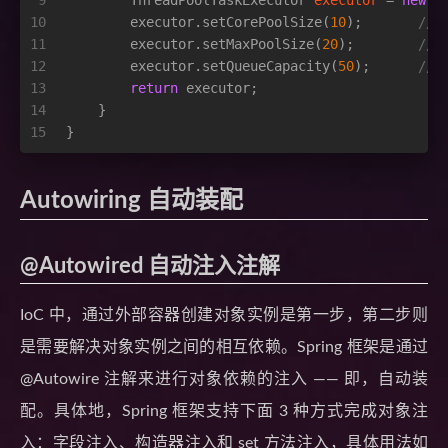
9
ThreadPoolTaskExecutor
executor
=
new
T
10
        executor.setCorePoolSize(
10
);       
//
11
        executor.setMaxPoolSize(
20
);        
//
12
        executor.setQueueCapacity(
50
);      
//
13
return
 executor;
14
    }
15
}
Autowiring 自动装配
@Autowired 自动注入注解
IoC 中，通过外部容器创建对象实例是第一步，第二步则
是需要解决对象实例之间的相互依赖。Spring 框架是通过
@Autowire 注解来进行对象依赖的注入 —— 即，自动装
配。具体地，Spring 框架支持下面 3 种方式完成对象注
入：字段注入、构造器注入和 set 方法注入，具体用法如