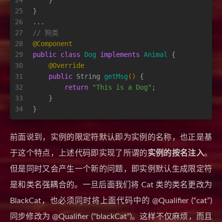
24
    }
25
}
26
...
27
// 狗类
28
@Component
29
public
class
Dog
implements
Animal
 {
30
@Override
31
public
 String 
getMsg
()
 {
32
return
"This is a Dog"
;
33
    }
34
}
前面说到，实例的限定符默认即为实例的名称，也正是基
于这个特点，上述代码即实现了所谓的
实例的按名注入
。
但是同时又会产生一个新的问题，即实例默认生成限定符
是和类名强耦合的。一旦后面我们将 Cat 类的类名更改为
BlackCat，也必须同时将上面代码中的 @Qualifier (“cat”)
同步修改为 @Qualifier (“blackCat”)。这样不仅麻烦，而且