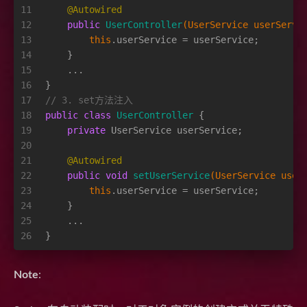
11
@Autowired
12
public
UserController
(UserService userServi
13
this
.userService = userService;
14
    }
15
    ...
16
}
17
// 3. set方法注入
18
public
class
UserController
 {
19
private
 UserService userService;
20
21
@Autowired
22
public
void
setUserService
(UserService user
23
this
.userService = userService;
24
    }
25
    ...
26
}
Note
: