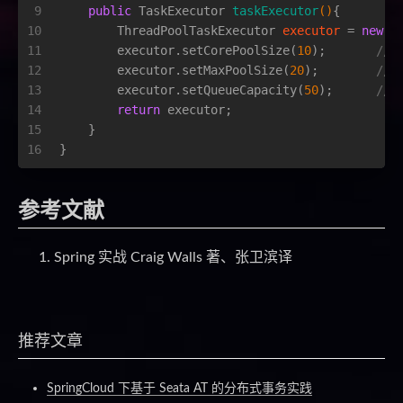
9
public
 TaskExecutor 
taskExecutor
()
{
10
ThreadPoolTaskExecutor
executor
=
new
T
11
        executor.setCorePoolSize(
10
);       
//
12
        executor.setMaxPoolSize(
20
);        
//
13
        executor.setQueueCapacity(
50
);      
//
14
return
 executor;
15
    }
16
}
参考文献
Spring 实战 Craig Walls 著、张卫滨译
推荐文章
SpringCloud 下基于 Seata AT 的分布式事务实践