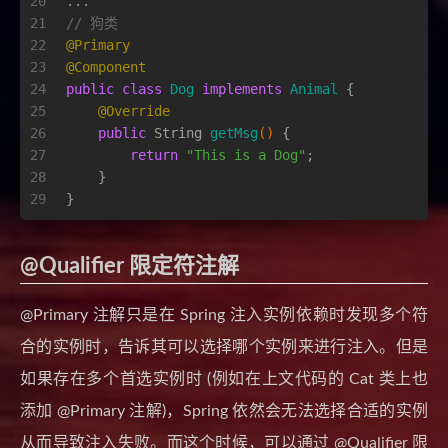
20
...
21
// 狗类
22
@Primary
23
@Component
24
public
class
Dog
implements
Animal
 {
25
@Override
26
public
 String 
getMsg
()
 {
27
return
"This is a Dog"
;
28
    }
29
}
@Qualifier 限定符注解
@Primary 注解只是在 Spring 注入实例依赖时发现多个符
合的实例时，告诉其可以选择哪个实例来进行注入。但是
如果存在多个首选实例时 (例如在上文代码的 Cat 类上也
添加 @Primary 注解)，Spring 依然会无法选择合适的实例
从而导致注入失败。而这个时候，可以通过 @Qualifier 限