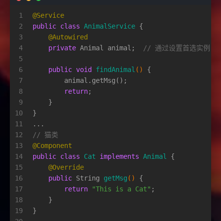
1
@Service
2
public
class
AnimalService
 {
3
@Autowired
4
private
 Animal animal;  
// 通过设置首选实例，d
5
6
public
void
findAnimal
()
 {
7
        animal.getMsg();
8
return
;
9
    }
10
}
11
...
12
// 猫类
13
@Component
14
public
class
Cat
implements
Animal
 {
15
@Override
16
public
 String 
getMsg
()
 {
17
return
"This is a Cat"
;
18
    }
19
}