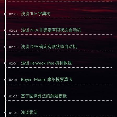
浅谈 Trie 字典树
02-20
浅谈 NFA 非确定有限状态自动机
02-16
浅谈 DFA 确定有限状态自动机
02-13
浅谈 Fenwick Tree 树状数组
02-04
Boyer–Moore 摩尔投票算法
02-01
基于回溯算法的解题模板
01-22
浅谈乘法
01-03