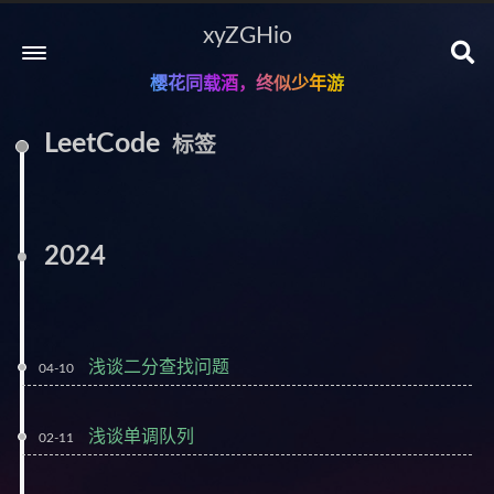
xyZGHio
樱花同载酒，终似少年游
LeetCode
标签
2024
浅谈二分查找问题
04-10
浅谈单调队列
02-11