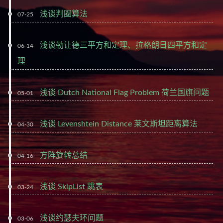
浅谈判圈算法
07-25
浅谈勒让德三平方和定理、拉格朗日四平方和定
06-14
理
浅谈 Dutch National Flag Problem 荷兰国旗问题
05-01
浅谈 Levenshtein Distance 莱文斯坦距离算法
04-30
方阵旋转总结
04-16
浅谈 SkipList 跳表
03-24
浅谈约瑟夫环问题
03-06